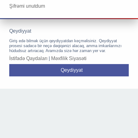
Şifrəmi unutdum
Qeydiyyat
Giriş edə bilmək üçün qeydiyyatdan keçməlisiniz. Qeydiyyat
prosesi sadəcə bir neçə dəqiqənizi alacaq, amma imkanlarınızı
hüdudsuz artıracaq. Aramızda sizə hər zaman yer var.
İstifadə Qaydaları
|
Məxfilik Siyasəti
Qeydiyyat