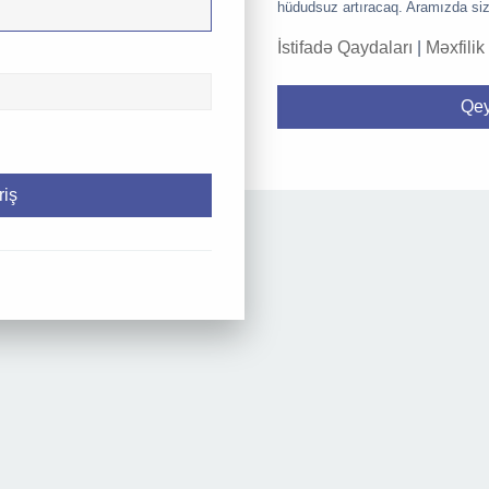
hüdudsuz artıracaq. Aramızda siz
İstifadə Qaydaları
|
Məxfilik
Qey