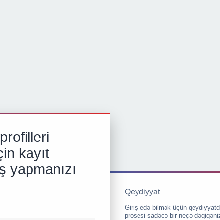
rofilleri
in kayıt
iş yapmanızı
Qeydiyyat
Giriş edə bilmək üçün qeydiyyatd
prosesi sadəcə bir neçə dəqiqəni