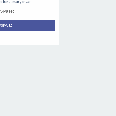
ə hər zaman yer var.
 Siyasəti
diyyat