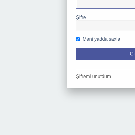
Şifrə
Məni yadda saxla
Şifrəmi unutdum