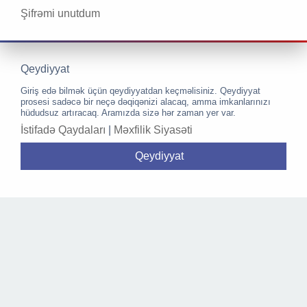
Şifrəmi unutdum
Qeydiyyat
Giriş edə bilmək üçün qeydiyyatdan keçməlisiniz. Qeydiyyat
prosesi sadəcə bir neçə dəqiqənizi alacaq, amma imkanlarınızı
hüdudsuz artıracaq. Aramızda sizə hər zaman yer var.
İstifadə Qaydaları
|
Məxfilik Siyasəti
Qeydiyyat