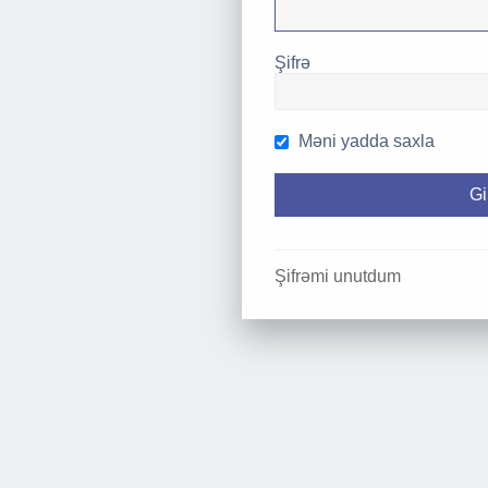
Şifrə
Məni yadda saxla
Şifrəmi unutdum