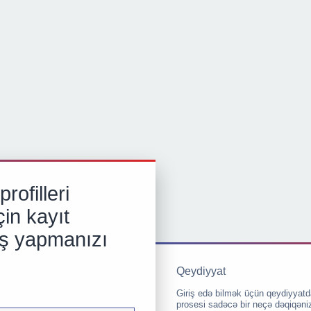
rofilleri
in kayıt
iş yapmanızı
Qeydiyyat
Giriş edə bilmək üçün qeydiyyatd
prosesi sadəcə bir neçə dəqiqəni