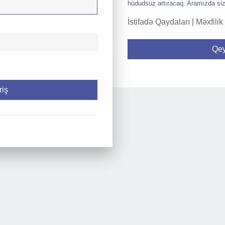
hüdudsuz artıracaq. Aramızda siz
İstifadə Qaydaları
|
Məxfilik
Qey