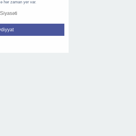
ə hər zaman yer var.
 Siyasəti
diyyat