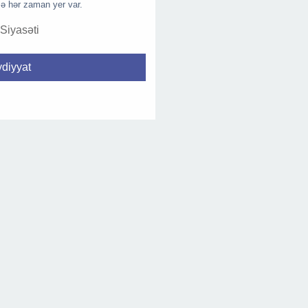
ə hər zaman yer var.
 Siyasəti
diyyat