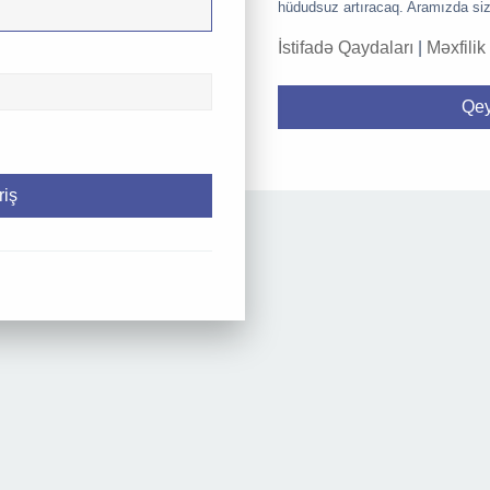
hüdudsuz artıracaq. Aramızda siz
İstifadə Qaydaları
|
Məxfilik
Qey