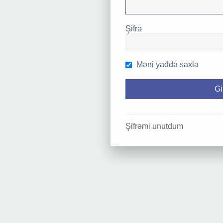
Şifrə
Məni yadda saxla
Şifrəmi unutdum