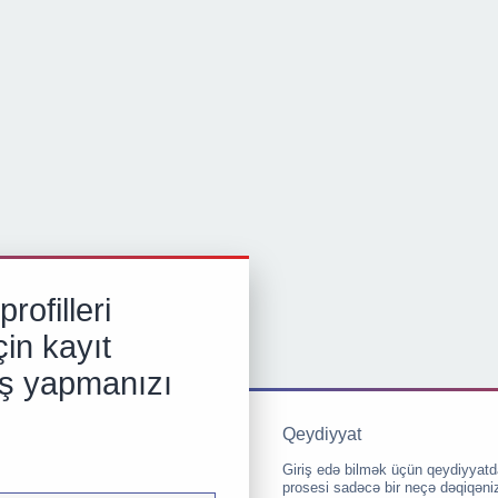
rofilleri
in kayıt
iş yapmanızı
Qeydiyyat
Giriş edə bilmək üçün qeydiyyatd
prosesi sadəcə bir neçə dəqiqəni