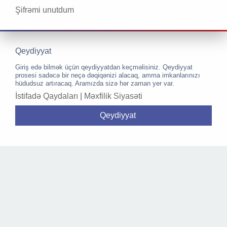
Şifrəmi unutdum
Qeydiyyat
Giriş edə bilmək üçün qeydiyyatdan keçməlisiniz. Qeydiyyat
prosesi sadəcə bir neçə dəqiqənizi alacaq, amma imkanlarınızı
hüdudsuz artıracaq. Aramızda sizə hər zaman yer var.
İstifadə Qaydaları
|
Məxfilik Siyasəti
Qeydiyyat