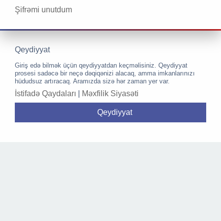
Şifrəmi unutdum
Qeydiyyat
Giriş edə bilmək üçün qeydiyyatdan keçməlisiniz. Qeydiyyat
prosesi sadəcə bir neçə dəqiqənizi alacaq, amma imkanlarınızı
hüdudsuz artıracaq. Aramızda sizə hər zaman yer var.
İstifadə Qaydaları
|
Məxfilik Siyasəti
Qeydiyyat