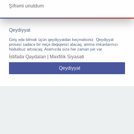
Şifrəmi unutdum
Qeydiyyat
Giriş edə bilmək üçün qeydiyyatdan keçməlisiniz. Qeydiyyat
prosesi sadəcə bir neçə dəqiqənizi alacaq, amma imkanlarınızı
hüdudsuz artıracaq. Aramızda sizə hər zaman yer var.
İstifadə Qaydaları
|
Məxfilik Siyasəti
Qeydiyyat