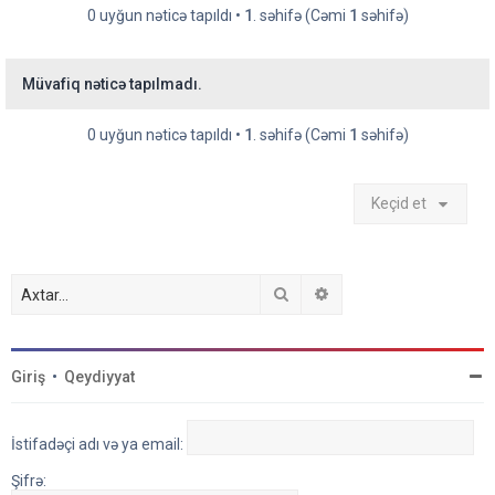
0 uyğun nəticə tapıldı •
1
. səhifə (Cəmi
1
səhifə)
Müvafiq nəticə tapılmadı.
0 uyğun nəticə tapıldı •
1
. səhifə (Cəmi
1
səhifə)
Keçid et
Axtar
Detallı axtarış
Giriş
•
Qeydiyyat
İstifadəçi adı və ya email:
Şifrə: