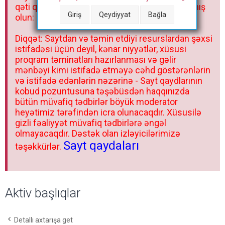
qəti qadağandır! Forum qaydaları ilə mütləq tanış
Giriş
Qeydiyyat
Bağla
olun:
Diqqət: Saytdan və təmin etdiyi resurslardan şəxsi
istifadəsi üçün deyil, kənar niyyətlər, xüsusi
proqram təminatları hazırlanması və gəlir
mənbəyi kimi istifadə etməyə cəhd göstərənlərin
və istifadə edənlərin nəzərinə - Sayt qaydlarının
kobud pozuntusuna təşəbüsdən haqqınızda
bütün müvafiq tədbirlər böyük moderator
heyətimiz tərəfindən icra olunacaqdır. Xüsusilə
gizli fəaliyyət müvafiq tədbirlərə əngəl
olmayacaqdır. Dəstək olan izləyicilərimizə
Sayt qaydaları
təşəkkürlər.
Aktiv başlıqlar
Detallı axtarışa get