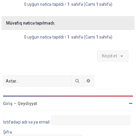
0 uyğun nəticə tapıldı •
1
. səhifə (Cəmi
1
səhifə)
Müvafiq nəticə tapılmadı.
0 uyğun nəticə tapıldı •
1
. səhifə (Cəmi
1
səhifə)
Keçid et
Axtar
Detallı axtarış
Giriş
•
Qeydiyyat
İstifadəçi adı və ya email:
Şifrə: