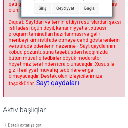
qəti qadağandır! Forum qaydaları ilə mütləq tanış
Giriş
Qeydiyyat
Bağla
olun:
Diqqət: Saytdan və təmin etdiyi resurslardan şəxsi
istifadəsi üçün deyil, kənar niyyətlər, xüsusi
proqram təminatları hazırlanması və gəlir
mənbəyi kimi istifadə etməyə cəhd göstərənlərin
və istifadə edənlərin nəzərinə - Sayt qaydlarının
kobud pozuntusuna təşəbüsdən haqqınızda
bütün müvafiq tədbirlər böyük moderator
heyətimiz tərəfindən icra olunacaqdır. Xüsusilə
gizli fəaliyyət müvafiq tədbirlərə əngəl
olmayacaqdır. Dəstək olan izləyicilərimizə
Sayt qaydaları
təşəkkürlər.
Aktiv başlıqlar
Detallı axtarışa get