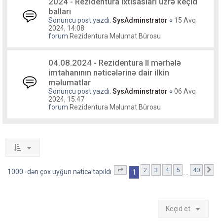
2024 - Rezidentura ixtisasları üzrə keçid
balları
Sonuncu post yazdı:
SysAdminstrator
«
15 Avq
2024, 14:08
forum
Rezidentura Məlumat Bürosu
04.08.2024 - Rezidentura II mərhələ
imtahanının nəticələrinə dair ilkin
məlumatlar
Sonuncu post yazdı:
SysAdminstrator
«
06 Avq
2024, 15:47
forum
Rezidentura Məlumat Bürosu
2
3
4
5
40
1
. səhifə (Cəmi
40
səhifə)
S
1000 -dən çox uyğun nəticə tapıldı
1
…
Keçid et