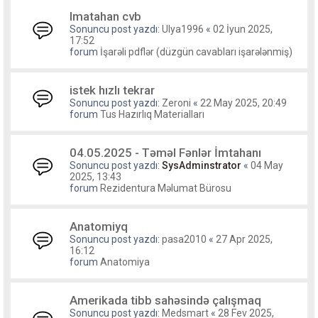
Imatahan cvb
Sonuncu post yazdı:
Ulya1996
«
02 İyun 2025,
17:52
forum
İşarəli pdflər (düzgün cavabları işarələnmiş)
istek hızlı tekrar
Sonuncu post yazdı:
Zeroni
«
22 May 2025, 20:49
forum
Tus Hazırlıq Materialları
04.05.2025 - Təməl Fənlər İmtahanı
Sonuncu post yazdı:
SysAdminstrator
«
04 May
2025, 13:43
forum
Rezidentura Məlumat Bürosu
Anatomiyq
Sonuncu post yazdı:
pasa2010
«
27 Apr 2025,
16:12
forum
Anatomiya
Amerikada tibb sahəsində çalışmaq
Sonuncu post yazdı:
Medsmart
«
28 Fev 2025,