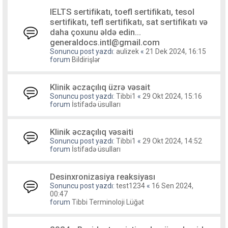
IELTS sertifikatı, toefl sertifikatı, tesol
sertifikatı, tefl sertifikatı, sat sertifikatı və
daha çoxunu əldə edin...
generaldocs.intl@gmail.com
Sonuncu post yazdı:
aulizek
«
21 Dek 2024, 16:15
forum
Bildirişlər
Klinik əczaçılıq üzrə vəsait
Sonuncu post yazdı:
Tibbi1
«
29 Okt 2024, 15:16
forum
İstifadə üsulları
Klinik əczaçılıq vəsaiti
Sonuncu post yazdı:
Tibbi1
«
29 Okt 2024, 14:52
forum
İstifadə üsulları
Desinxronizasiya reaksiyası
Sonuncu post yazdı:
test1234
«
16 Sen 2024,
00:47
forum
Tibbi Terminoloji Lüğət