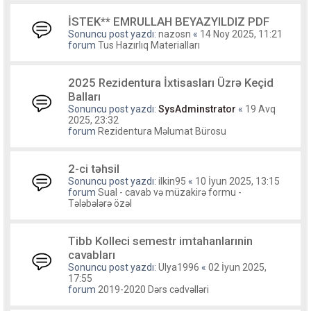
İSTEK** EMRULLAH BEYAZYILDIZ PDF
Sonuncu post yazdı:
nazosn
«
14 Noy 2025, 11:21
forum
Tus Hazırlıq Materialları
2025 Rezidentura İxtisasları Üzrə Keçid
Balları
Sonuncu post yazdı:
SysAdminstrator
«
19 Avq
2025, 23:32
forum
Rezidentura Məlumat Bürosu
2-ci təhsil
Sonuncu post yazdı:
ilkin95
«
10 İyun 2025, 13:15
forum
Sual - cavab və müzakirə formu -
Tələbələrə özəl
Tibb Kolleci semestr imtahanlarınin
cavabları
Sonuncu post yazdı:
Ulya1996
«
02 İyun 2025,
17:55
forum
2019-2020 Dərs cədvəlləri