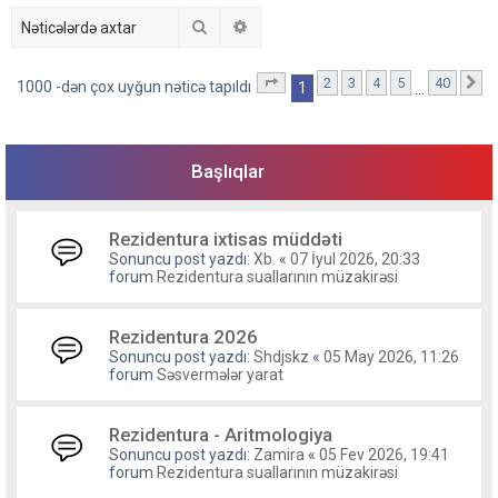
Axtar
Detallı axtarış
2
3
4
5
40
1
. səhifə (Cəmi
40
səhifə)
S
1000 -dən çox uyğun nəticə tapıldı
1
…
Başlıqlar
Rezidentura ixtisas müddəti
Sonuncu post yazdı:
Xb.
«
07 İyul 2026, 20:33
forum
Rezidentura suallarının müzakirəsi
Rezidentura 2026
Sonuncu post yazdı:
Shdjskz
«
05 May 2026, 11:26
forum
Səsvermələr yarat
Rezidentura - Aritmologiya
Sonuncu post yazdı:
Zamira
«
05 Fev 2026, 19:41
forum
Rezidentura suallarının müzakirəsi