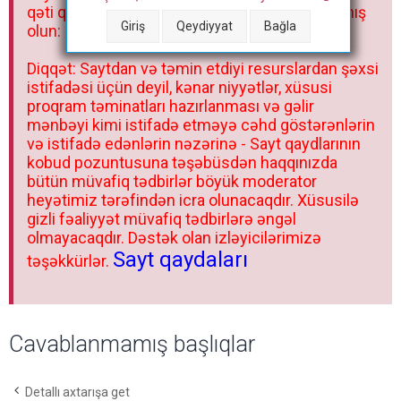
qəti qadağandır! Forum qaydaları ilə mütləq tanış
Giriş
Qeydiyyat
Bağla
olun:
Diqqət: Saytdan və təmin etdiyi resurslardan şəxsi
istifadəsi üçün deyil, kənar niyyətlər, xüsusi
proqram təminatları hazırlanması və gəlir
mənbəyi kimi istifadə etməyə cəhd göstərənlərin
və istifadə edənlərin nəzərinə - Sayt qaydlarının
kobud pozuntusuna təşəbüsdən haqqınızda
bütün müvafiq tədbirlər böyük moderator
heyətimiz tərəfindən icra olunacaqdır. Xüsusilə
gizli fəaliyyət müvafiq tədbirlərə əngəl
olmayacaqdır. Dəstək olan izləyicilərimizə
Sayt qaydaları
təşəkkürlər.
Cavablanmamış başlıqlar
Detallı axtarışa get