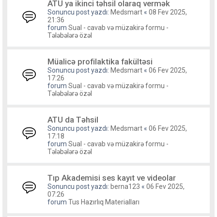
ATU ya ikinci təhsil olaraq vermək
Sonuncu post yazdı:
Medsmart
«
08 Fev 2025,
21:36
forum
Sual - cavab və müzakirə formu -
Tələbələrə özəl
Müalicə profilaktika fakültəsi
Sonuncu post yazdı:
Medsmart
«
06 Fev 2025,
17:26
forum
Sual - cavab və müzakirə formu -
Tələbələrə özəl
ATU da Təhsil
Sonuncu post yazdı:
Medsmart
«
06 Fev 2025,
17:18
forum
Sual - cavab və müzakirə formu -
Tələbələrə özəl
Tıp Akademisi ses kayıt ve videolar
Sonuncu post yazdı:
berna123
«
06 Fev 2025,
07:26
forum
Tus Hazırlıq Materialları