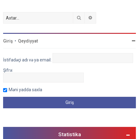
Axtar
Detallı axtarış
Giriş
•
Qeydiyyat
İstifadəçi adı və ya email:
Şifrə:
Məni yadda saxla
Statistika