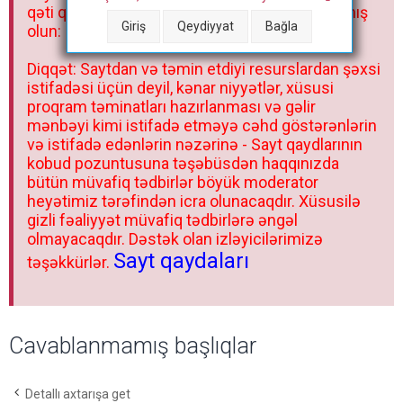
qəti qadağandır! Forum qaydaları ilə mütləq tanış
Giriş
Qeydiyyat
Bağla
olun:
Diqqət: Saytdan və təmin etdiyi resurslardan şəxsi
istifadəsi üçün deyil, kənar niyyətlər, xüsusi
proqram təminatları hazırlanması və gəlir
mənbəyi kimi istifadə etməyə cəhd göstərənlərin
və istifadə edənlərin nəzərinə - Sayt qaydlarının
kobud pozuntusuna təşəbüsdən haqqınızda
bütün müvafiq tədbirlər böyük moderator
heyətimiz tərəfindən icra olunacaqdır. Xüsusilə
gizli fəaliyyət müvafiq tədbirlərə əngəl
olmayacaqdır. Dəstək olan izləyicilərimizə
Sayt qaydaları
təşəkkürlər.
Cavablanmamış başlıqlar
Detallı axtarışa get