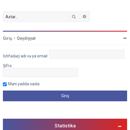
Axtar
Detallı axtarış
Giriş
•
Qeydiyyat
İstifadəçi adı və ya email:
Şifrə:
Məni yadda saxla
Statistika