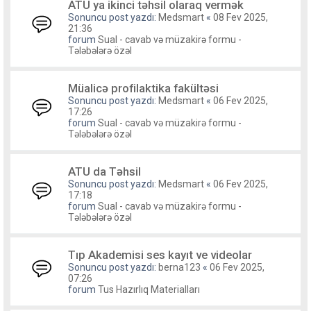
ATU ya ikinci təhsil olaraq vermək
Sonuncu post yazdı:
Medsmart
«
08 Fev 2025,
21:36
forum
Sual - cavab və müzakirə formu -
Tələbələrə özəl
Müalicə profilaktika fakültəsi
Sonuncu post yazdı:
Medsmart
«
06 Fev 2025,
17:26
forum
Sual - cavab və müzakirə formu -
Tələbələrə özəl
ATU da Təhsil
Sonuncu post yazdı:
Medsmart
«
06 Fev 2025,
17:18
forum
Sual - cavab və müzakirə formu -
Tələbələrə özəl
Tıp Akademisi ses kayıt ve videolar
Sonuncu post yazdı:
berna123
«
06 Fev 2025,
07:26
forum
Tus Hazırlıq Materialları