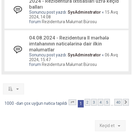
2024 - Rezidentura ixtisasları üzrə keçid
balları
Sonuncu post yazdı:
SysAdminstrator
«
15 Avq
2024, 14:08
forum
Rezidentura Məlumat Bürosu
04.08.2024 - Rezidentura II mərhələ
imtahanının nəticələrinə dair ilkin
məlumatlar
Sonuncu post yazdı:
SysAdminstrator
«
06 Avq
2024, 15:47
forum
Rezidentura Məlumat Bürosu
2
3
4
5
40
1
. səhifə (Cəmi
40
səhifə)
S
1000 -dən çox uyğun nəticə tapıldı
1
…
Keçid et