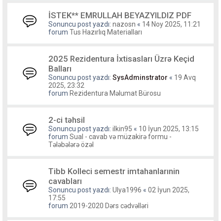
İSTEK** EMRULLAH BEYAZYILDIZ PDF
Sonuncu post yazdı:
nazosn
«
14 Noy 2025, 11:21
forum
Tus Hazırlıq Materialları
2025 Rezidentura İxtisasları Üzrə Keçid
Balları
Sonuncu post yazdı:
SysAdminstrator
«
19 Avq
2025, 23:32
forum
Rezidentura Məlumat Bürosu
2-ci təhsil
Sonuncu post yazdı:
ilkin95
«
10 İyun 2025, 13:15
forum
Sual - cavab və müzakirə formu -
Tələbələrə özəl
Tibb Kolleci semestr imtahanlarınin
cavabları
Sonuncu post yazdı:
Ulya1996
«
02 İyun 2025,
17:55
forum
2019-2020 Dərs cədvəlləri