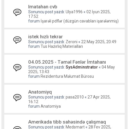
Imatahan cvb
Sonuncu post yazdı:
Ulya1996
«
02 İyun 2025,
17:52
forum
İşarəli pdflər (düzgün cavabları işarələnmiş)
istek hızlı tekrar
Sonuncu post yazdı:
Zeroni
«
22 May 2025, 20:49
forum
Tus Hazırlıq Materialları
04.05.2025 - Təməl Fənlər İmtahanı
Sonuncu post yazdı:
SysAdminstrator
«
04 May
2025, 13:43
forum
Rezidentura Məlumat Bürosu
Anatomiyq
Sonuncu post yazdı:
pasa2010
«
27 Apr 2025,
16:12
forum
Anatomiya
Amerikada tibb sahəsində çalışmaq
Sonuncu post yazdı:
Medsmart
«
28 Fev 2025,