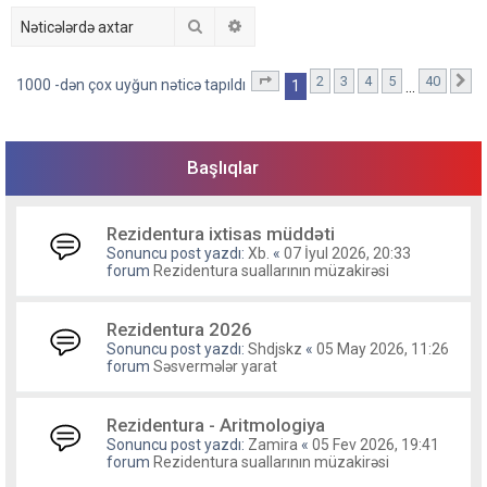
Axtar
Detallı axtarış
2
3
4
5
40
1
. səhifə (Cəmi
40
səhifə)
S
1000 -dən çox uyğun nəticə tapıldı
1
…
Başlıqlar
Rezidentura ixtisas müddəti
Sonuncu post yazdı:
Xb.
«
07 İyul 2026, 20:33
forum
Rezidentura suallarının müzakirəsi
Rezidentura 2026
Sonuncu post yazdı:
Shdjskz
«
05 May 2026, 11:26
forum
Səsvermələr yarat
Rezidentura - Aritmologiya
Sonuncu post yazdı:
Zamira
«
05 Fev 2026, 19:41
forum
Rezidentura suallarının müzakirəsi