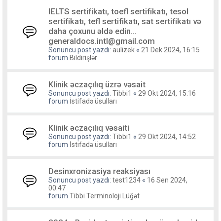
IELTS sertifikatı, toefl sertifikatı, tesol
sertifikatı, tefl sertifikatı, sat sertifikatı və
daha çoxunu əldə edin...
generaldocs.intl@gmail.com
Sonuncu post yazdı:
aulizek
«
21 Dek 2024, 16:15
forum
Bildirişlər
Klinik əczaçılıq üzrə vəsait
Sonuncu post yazdı:
Tibbi1
«
29 Okt 2024, 15:16
forum
İstifadə üsulları
Klinik əczaçılıq vəsaiti
Sonuncu post yazdı:
Tibbi1
«
29 Okt 2024, 14:52
forum
İstifadə üsulları
Desinxronizasiya reaksiyası
Sonuncu post yazdı:
test1234
«
16 Sen 2024,
00:47
forum
Tibbi Terminoloji Lüğət