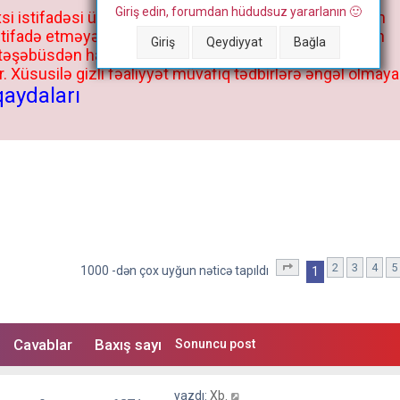
Giriş edin, forumdan hüdudsuz yararlanın 🙂
si istifadəsi üçün deyil, kənar niyyətlər, xüsusi proqram
stifadə etməyə cəhd göstərənlərin və istifadə edənlərin
Giriş
Qeydiyyat
Bağla
 təşəbüsdən haqqınızda bütün müvafiq tədbirlər böyük
 Xüsusilə gizli fəaliyyət müvafiq tədbirlərə əngəl olmaya
qaydaları
2
3
4
5
1
. səhifə (Cəmi
40
sə
1000 -dən çox uyğun nəticə tapıldı
1
Cavablar
Baxış sayı
Sonuncu post
yazdı:
Xb.