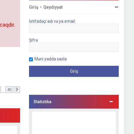
Giriş
•
Qeydiyyat
İstifadəçi adı və ya email:
caqdır.
Şifrə:
Məni yadda saxla
40
hifə)
Sonrakı
…
Statistika