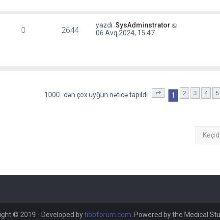
yazdı:
SysAdminstrator
0
2644
06 Avq 2024, 15:47
2
3
4
5
1
. səhifə (Cəmi
40
sə
1000 -dən çox uyğun nəticə tapıldı
1
Keçid
ight © 2019 - Developed by
tibbforum.com
. Powered by the Medical St