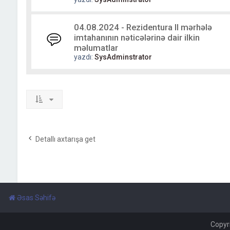
04.08.2024 - Rezidentura II mərhələ
imtahanının nəticələrinə dair ilkin
məlumatlar
yazdı:
SysAdminstrator
Detallı axtarışa get
Əsas Səhifə
Copyr