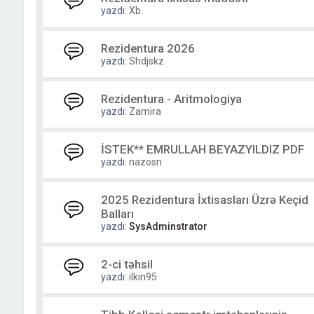
yazdı:
Xb.
Rezidentura 2026
yazdı:
Shdjskz
Rezidentura - Aritmologiya
yazdı:
Zamira
İSTEK** EMRULLAH BEYAZYILDIZ PDF
yazdı:
nazosn
2025 Rezidentura İxtisasları Üzrə Keçid
Balları
yazdı:
SysAdminstrator
2-ci təhsil
yazdı:
ilkin95