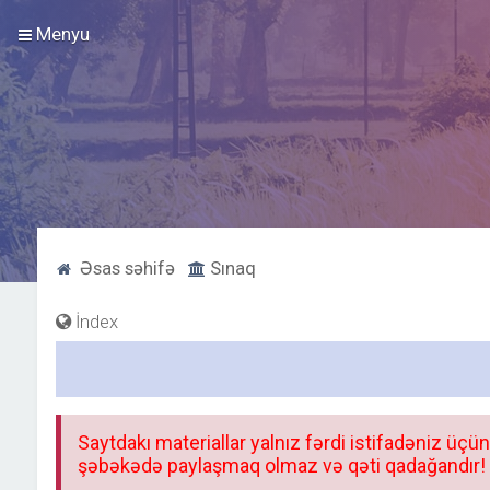
Menyu
Əsas səhifə
Sınaq
İndex
Saytdakı materiallar yalnız fərdi istifadəniz üçün
şəbəkədə paylaşmaq olmaz və qəti qadağandır! F