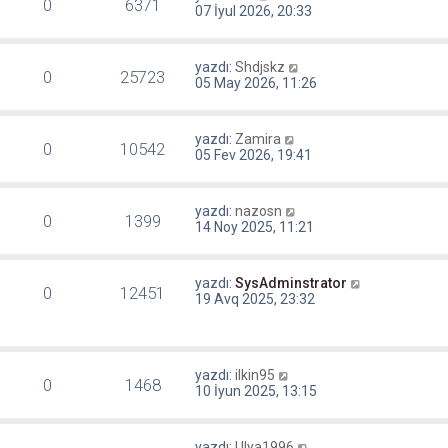
0
6371
07 İyul 2026, 20:33
yazdı:
Shdjskz
0
25723
05 May 2026, 11:26
yazdı:
Zamira
0
10542
05 Fev 2026, 19:41
yazdı:
nazosn
0
1399
14 Noy 2025, 11:21
yazdı:
SysAdminstrator
0
12451
19 Avq 2025, 23:32
yazdı:
ilkin95
0
1468
10 İyun 2025, 13:15
yazdı:
Ulya1996