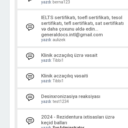
yazdı:
berna123
IELTS sertifikatı, toefl sertifikatı, tesol
sertifikatı, tefl sertifikatı, sat sertifikatı
və daha çoxunu əldə edin...
generaldocs.intl@gmail.com
yazdı:
aulizek
Klinik əczaçılıq üzrə vəsait
yazdı:
Tibbi1
Klinik əczaçılıq vəsaiti
yazdı:
Tibbi1
Desinxronizasiya reaksiyası
yazdı:
test1234
2024 - Rezidentura ixtisasları üzrə
keçid balları
yazdı:
SysAdminstrator