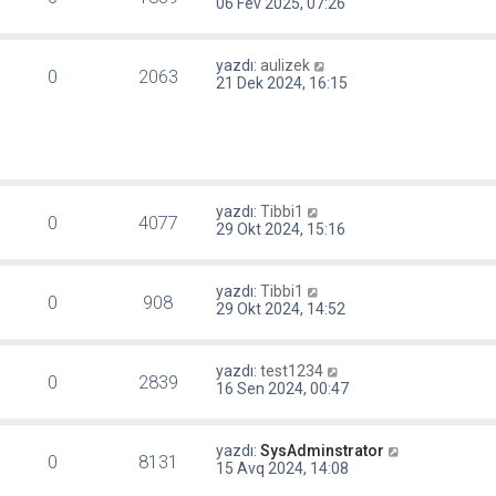
06 Fev 2025, 07:26
yazdı:
aulizek
0
2063
21 Dek 2024, 16:15
yazdı:
Tibbi1
0
4077
29 Okt 2024, 15:16
yazdı:
Tibbi1
0
908
29 Okt 2024, 14:52
yazdı:
test1234
0
2839
16 Sen 2024, 00:47
yazdı:
SysAdminstrator
0
8131
15 Avq 2024, 14:08