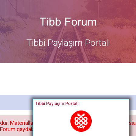
Tibbi Paylaşım Portalı
Bitdi
Tibbi Paylaşım Portalı:
dür. Materialları istisnasız heç bir qrupda, saytda və sosia
orum qaydaları ilə mütləq tanış olun: