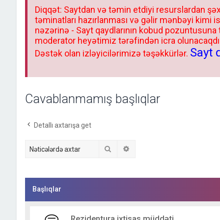
Diqqət: Saytdan və təmin etdiyi resurslardan şəx
təminatları hazırlanması və gəlir mənbəyi kimi i
nəzərinə - Sayt qaydlarının kobud pozuntusuna
moderator heyətimiz tərəfindən icra olunacaqdır.
Sayt 
Dəstək olan izləyicilərimizə təşəkkürlər.
Cavablanmamış başlıqlar
Detallı axtarışa get
Axtar
Detallı axtarış
Başlıqlar
Rezidentura ixtisas müddəti