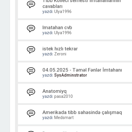
Tibb Kolleci semestr imtahanlarınin
cavabları
yazdı:
Ulya1996
Imatahan cvb
yazdı:
Ulya1996
istek hızlı tekrar
yazdı:
Zeroni
04.05.2025 - Təməl Fənlər İmtahanı
yazdı:
SysAdminstrator
Anatomiyq
yazdı:
pasa2010
Amerikada tibb sahəsində çalışmaq
yazdı:
Medsmart