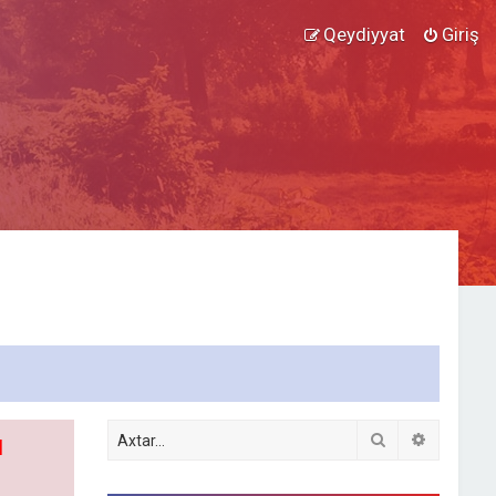
Qeydiyyat
Giriş
Axtar
Detallı ax
l