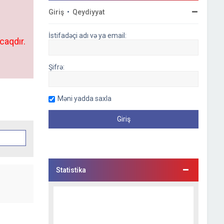
Giriş
•
Qeydiyyat
İstifadəçi adı və ya email:
caqdır.
Şifrə:
Məni yadda saxla
Statistika