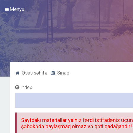
Menyu
Əsas səhifə
Sınaq
İndex
Saytdakı materiallar yalnız fərdi istifadəniz üçün
şəbəkədə paylaşmaq olmaz və qəti qadağandır! F