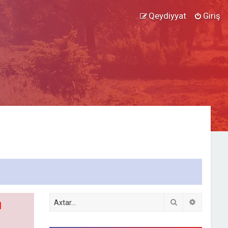
Qeydiyyat
Giriş
Axtar
Detallı ax
l