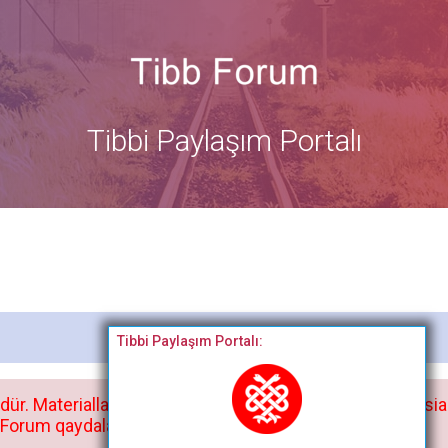
Tibbi Paylaşım Portalı
Bitdi
Tibbi Paylaşım Portalı:
dür. Materialları istisnasız heç bir qrupda, saytda və sosia
orum qaydaları ilə mütləq tanış olun: