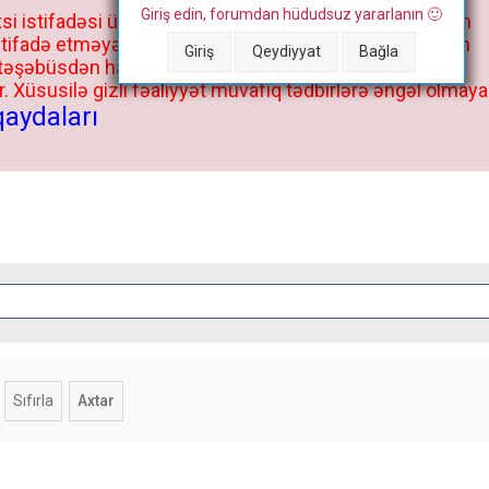
Giriş edin, forumdan hüdudsuz yararlanın 🙂
si istifadəsi üçün deyil, kənar niyyətlər, xüsusi proqram
stifadə etməyə cəhd göstərənlərin və istifadə edənlərin
Giriş
Qeydiyyat
Bağla
 təşəbüsdən haqqınızda bütün müvafiq tədbirlər böyük
 Xüsusilə gizli fəaliyyət müvafiq tədbirlərə əngəl olmaya
qaydaları