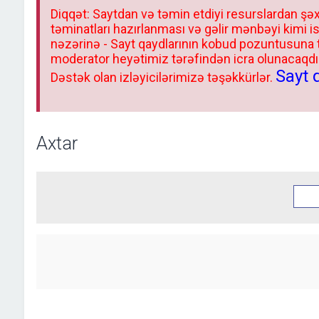
Diqqət: Saytdan və təmin etdiyi resurslardan şəx
təminatları hazırlanması və gəlir mənbəyi kimi i
nəzərinə - Sayt qaydlarının kobud pozuntusuna
moderator heyətimiz tərəfindən icra olunacaqdır.
Sayt 
Dəstək olan izləyicilərimizə təşəkkürlər.
Axtar