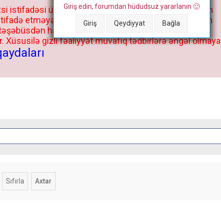
Giriş edin, forumdan hüdudsuz yararlanın 🙂
si istifadəsi üçün deyil, kənar niyyətlər, xüsusi proqram
stifadə etməyə cəhd göstərənlərin və istifadə edənlərin
Giriş
Qeydiyyat
Bağla
 təşəbüsdən haqqınızda bütün müvafiq tədbirlər böyük
 Xüsusilə gizli fəaliyyət müvafiq tədbirlərə əngəl olmaya
qaydaları