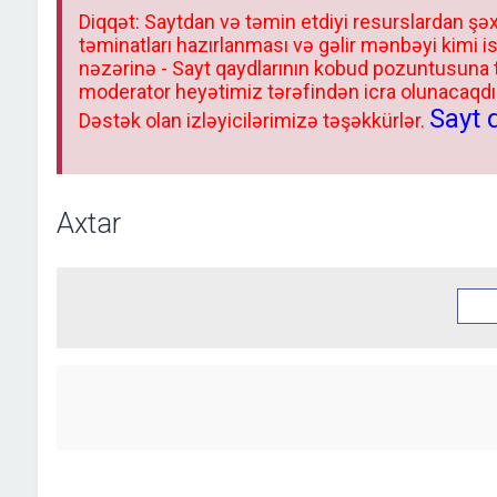
Diqqət: Saytdan və təmin etdiyi resurslardan şəx
təminatları hazırlanması və gəlir mənbəyi kimi i
nəzərinə - Sayt qaydlarının kobud pozuntusuna
moderator heyətimiz tərəfindən icra olunacaqdır.
Sayt 
Dəstək olan izləyicilərimizə təşəkkürlər.
Axtar