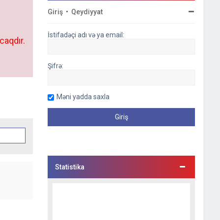
Giriş
•
Qeydiyyat
İstifadəçi adı və ya email:
caqdır.
Şifrə:
Məni yadda saxla
Statistika