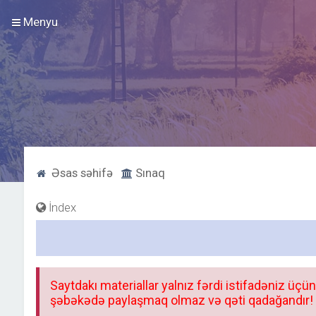
Menyu
Əsas səhifə
Sınaq
İndex
Saytdakı materiallar yalnız fərdi istifadəniz üçün
şəbəkədə paylaşmaq olmaz və qəti qadağandır! F