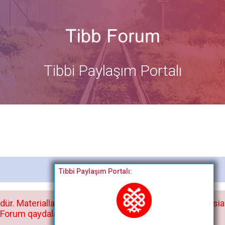
Tibbi Paylaşım Portalı
Bitdi
Tibbi Paylaşım Portalı:
dür. Materialları istisnasız heç bir qrupda, saytda və sosia
orum qaydaları ilə mütləq tanış olun: