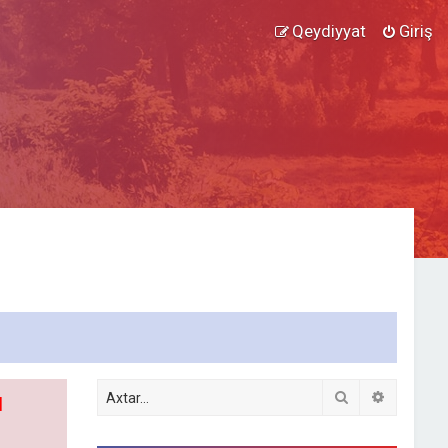
Qeydiyyat
Giriş
Axtar
Detallı ax
l