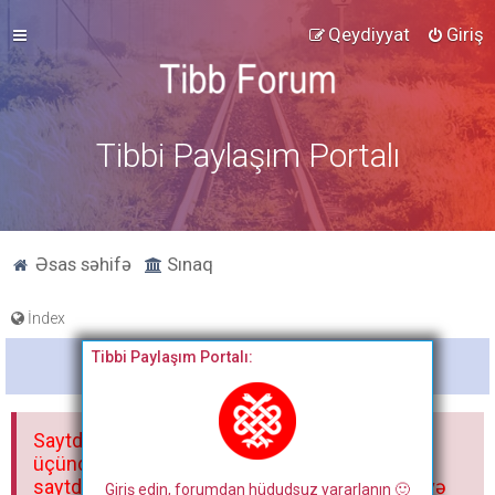
Qeydiyyat
Giriş
Tibbi Paylaşım Portalı
Əsas səhifə
Sınaq
İndex
Tibbi Paylaşım Portalı:
Bitdi
Saytdakı materiallar yalnız fərdi istifadəniz
üçündür. Materialları istisnasız heç bir qrupda,
saytda və sosial şəbəkədə paylaşmaq olmaz və
Giriş edin, forumdan hüdudsuz yararlanın 🙂