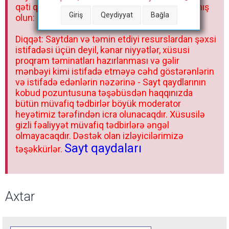
qəti qadağandır! Forum qaydaları ilə mütləq tanış
Giriş
Qeydiyyat
Bağla
olun:
Diqqət: Saytdan və təmin etdiyi resurslardan şəxsi
istifadəsi üçün deyil, kənar niyyətlər, xüsusi
proqram təminatları hazırlanması və gəlir
mənbəyi kimi istifadə etməyə cəhd göstərənlərin
və istifadə edənlərin nəzərinə - Sayt qaydlarının
kobud pozuntusuna təşəbüsdən haqqınızda
bütün müvafiq tədbirlər böyük moderator
heyətimiz tərəfindən icra olunacaqdır. Xüsusilə
gizli fəaliyyət müvafiq tədbirlərə əngəl
olmayacaqdır. Dəstək olan izləyicilərimizə
Sayt qaydaları
təşəkkürlər.
Axtar