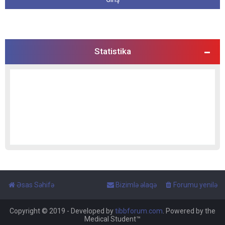
Statistika
Əsas Səhifə
Bizimlə əlaqə
Forumu yenilə
Copyright © 2019 - Developed by
tibbforum.com
. Powered by the
Medical Student™