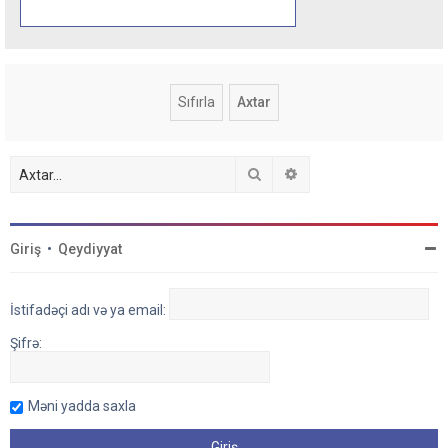
Axtar
Detallı axtarış
Giriş
•
Qeydiyyat
İstifadəçi adı və ya email:
Şifrə:
Məni yadda saxla