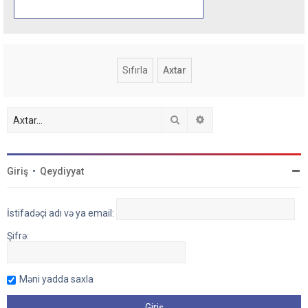
Axtar
Detallı axtarış
Giriş
•
Qeydiyyat
İstifadəçi adı və ya email:
Şifrə:
Məni yadda saxla