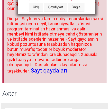
qəti qadağandır! Forum qaydaları ilə mütləq tanış
Giriş
Qeydiyyat
Bağla
olun:
Diqqət: Saytdan və təmin etdiyi resurslardan şəxsi
istifadəsi üçün deyil, kənar niyyətlər, xüsusi
proqram təminatları hazırlanması və gəlir
mənbəyi kimi istifadə etməyə cəhd göstərənlərin
və istifadə edənlərin nəzərinə - Sayt qaydlarının
kobud pozuntusuna təşəbüsdən haqqınızda
bütün müvafiq tədbirlər böyük moderator
heyətimiz tərəfindən icra olunacaqdır. Xüsusilə
gizli fəaliyyət müvafiq tədbirlərə əngəl
olmayacaqdır. Dəstək olan izləyicilərimizə
Sayt qaydaları
təşəkkürlər.
Axtar