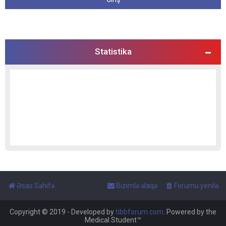
Statistika
Əsas Səhifə
Bizimlə əlaqə
Forumu yenilə
Copyright © 2019 - Developed by
tibbforum.com
. Powered by the
Medical Student™