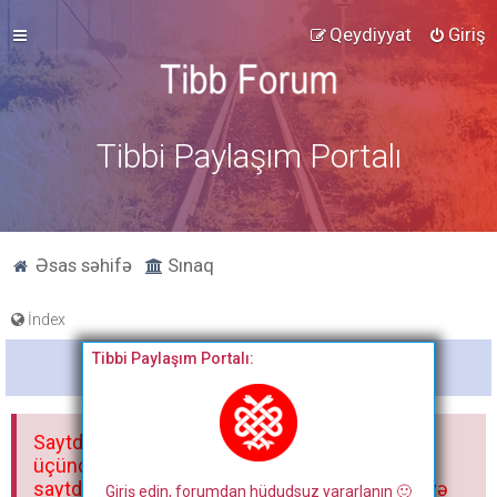
Qeydiyyat
Giriş
Tibbi Paylaşım Portalı
Əsas səhifə
Sınaq
İndex
Tibbi Paylaşım Portalı:
Bitdi
Saytdakı materiallar yalnız fərdi istifadəniz
üçündür. Materialları istisnasız heç bir qrupda,
saytda və sosial şəbəkədə paylaşmaq olmaz və
Giriş edin, forumdan hüdudsuz yararlanın 🙂