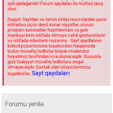
qəti qadağandır! Forum qaydaları ilə mütləq tanış
olun:
Diqqət: Saytdan və təmin etdiyi resurslardan şəxsi
istifadəsi üçün deyil, kənar niyyətlər, xüsusi
proqram təminatları hazırlanması və gəlir
mənbəyi kimi istifadə etməyə cəhd göstərənlərin
və istifadə edənlərin nəzərinə - Sayt qaydlarının
kobud pozuntusuna təşəbüsdən haqqınızda
bütün müvafiq tədbirlər böyük moderator
heyətimiz tərəfindən icra olunacaqdır. Xüsusilə
gizli fəaliyyət müvafiq tədbirlərə əngəl
olmayacaqdır. Dəstək olan izləyicilərimizə
Sayt qaydaları
təşəkkürlər.
Forumu yenilə