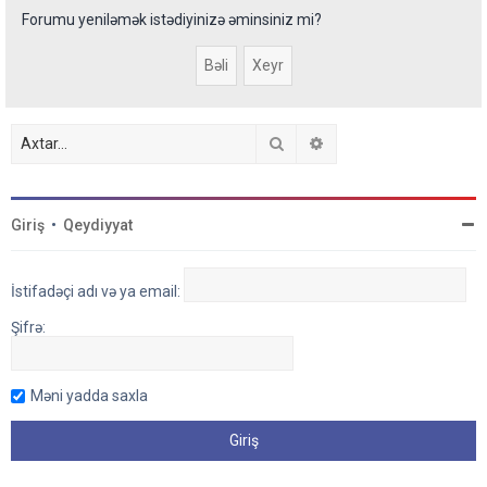
Forumu yeniləmək istədiyinizə əminsiniz mi?
Axtar
Detallı axtarış
Giriş
•
Qeydiyyat
İstifadəçi adı və ya email:
Şifrə:
Məni yadda saxla