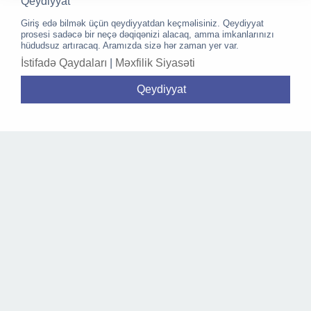
Qeydiyyat
Giriş edə bilmək üçün qeydiyyatdan keçməlisiniz. Qeydiyyat
prosesi sadəcə bir neçə dəqiqənizi alacaq, amma imkanlarınızı
hüdudsuz artıracaq. Aramızda sizə hər zaman yer var.
İstifadə Qaydaları
|
Məxfilik Siyasəti
Qeydiyyat