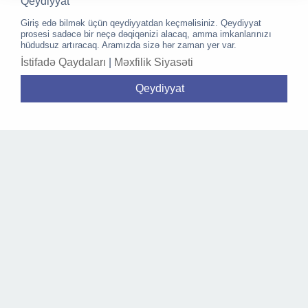
Qeydiyyat
Giriş edə bilmək üçün qeydiyyatdan keçməlisiniz. Qeydiyyat
prosesi sadəcə bir neçə dəqiqənizi alacaq, amma imkanlarınızı
hüdudsuz artıracaq. Aramızda sizə hər zaman yer var.
İstifadə Qaydaları
|
Məxfilik Siyasəti
Qeydiyyat