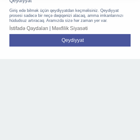
Qeydiyyat
Giriş edə bilmək üçün qeydiyyatdan keçməlisiniz. Qeydiyyat
prosesi sadəcə bir neçə dəqiqənizi alacaq, amma imkanlarınızı
hüdudsuz artıracaq. Aramızda sizə hər zaman yer var.
İstifadə Qaydaları
|
Məxfilik Siyasəti
Qeydiyyat