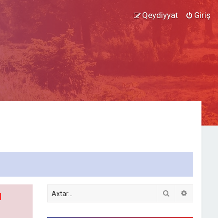
Qeydiyyat
Giriş
Axtar
Detallı ax
l