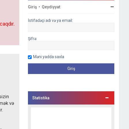
Giriş
•
Qeydiyyat
İstifadəçi adı və ya email:
caqdır.
Şifrə:
Məni yadda saxla
sizin
Statistika
lmək və
r.