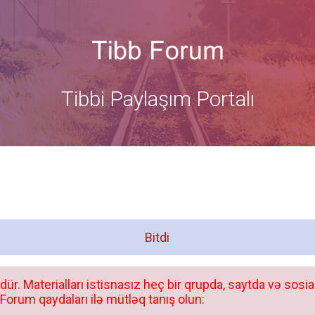
Tibbi Paylaşım Portalı
Bitdi
dür. Materialları istisnasız heç bir qrupda, saytda və sosia
orum qaydaları ilə mütləq tanış olun: