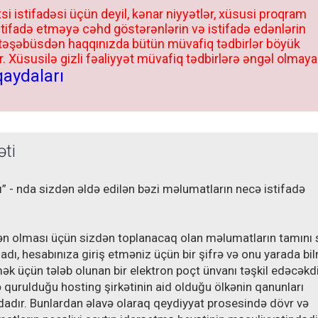
si istifadəsi üçün deyil, kənar niyyətlər, xüsusi proqram
stifadə etməyə cəhd göstərənlərin və istifadə edənlərin
 təşəbüsdən haqqınızda bütün müvafiq tədbirlər böyük
 Xüsusilə gizli fəaliyyət müvafiq tədbirlərə əngəl olmaya
qaydaları
əti
” - nda sizdən əldə edilən bəzi məlumatların necə istifadə
ən olması üçün sizdən toplanacaq olan məlumatların tamını 
adı, hesabınıza giriş etməniz üçün bir şifrə və onu yarada bi
ək üçün tələb olunan bir elektron poçt ünvanı təşkil edəcəkdi
 qurulduğu hosting şirkətinin aid olduğu ölkənin qanunları
dır. Bunlardan əlavə olaraq qeydiyyat prosesində dövr və