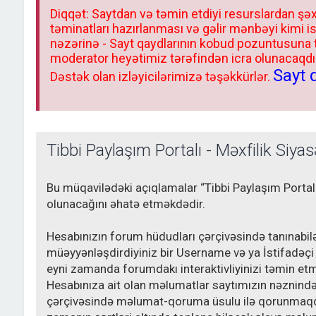
Diqqət: Saytdan və təmin etdiyi resurslardan şəx
təminatları hazırlanması və gəlir mənbəyi kimi i
nəzərinə - Sayt qaydlarının kobud pozuntusuna
moderator heyətimiz tərəfindən icra olunacaqdır.
Sayt 
Dəstək olan izləyicilərimizə təşəkkürlər.
Tibbi Paylaşım Portalı - Məxfilik Siyas
Bu müqavilədəki açıqlamalar “Tibbi Paylaşım Portalı
olunacağını əhatə etməkdədir.
Hesabınızın forum hüdudları çərçivəsində tanınabil
müəyyənləşdirdiyiniz bir Username və ya İstifadəçi 
eyni zamanda forumdakı interaktivliyinizi təmin etm
Hesabınıza ait olan məlumatlar saytımızın nəznində
çərçivəsində məlumat-qoruma üsulu ilə qorunmaqda