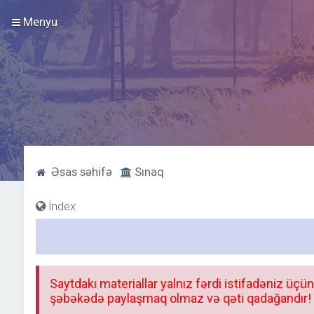
Menyu
Əsas səhifə
Sınaq
İndex
Saytdakı materiallar yalnız fərdi istifadəniz üçün
şəbəkədə paylaşmaq olmaz və qəti qadağandır! F