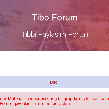
Tibbi Paylaşım Portalı
Bitdi
dür. Materialları istisnasız heç bir qrupda, saytda və sosia
orum qaydaları ilə mütləq tanış olun: