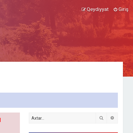
Qeydiyyat
Giriş
Axtar
Detallı ax
l