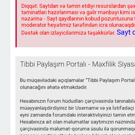
Diqqət: Saytdan və təmin etdiyi resurslardan şəx
təminatları hazırlanması və gəlir mənbəyi kimi i
nəzərinə - Sayt qaydlarının kobud pozuntusuna
moderator heyətimiz tərəfindən icra olunacaqdır.
Sayt 
Dəstək olan izləyicilərimizə təşəkkürlər.
Tibbi Paylaşım Portalı - Məxfilik Siyas
Bu müqavilədəki açıqlamalar “Tibbi Paylaşım Portalı
olunacağını əhatə etməkdədir.
Hesabınızın forum hüdudları çərçivəsində tanınabil
müəyyənləşdirdiyiniz bir Username və ya İstifadəçi 
eyni zamanda forumdakı interaktivliyinizi təmin etm
Hesabınıza ait olan məlumatlar saytımızın nəznində
çərçivəsində məlumat-qoruma üsulu ilə qorunmaqda