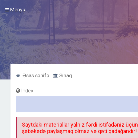
Menyu
Əsas səhifə
Sınaq
İndex
Saytdakı materiallar yalnız fərdi istifadəniz üçün
şəbəkədə paylaşmaq olmaz və qəti qadağandır! F