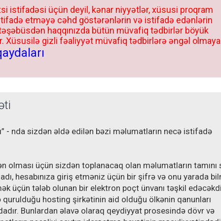
si istifadəsi üçün deyil, kənar niyyətlər, xüsusi proqram
stifadə etməyə cəhd göstərənlərin və istifadə edənlərin
 təşəbüsdən haqqınızda bütün müvafiq tədbirlər böyük
 Xüsusilə gizli fəaliyyət müvafiq tədbirlərə əngəl olmaya
qaydaları
əti
” - nda sizdən əldə edilən bəzi məlumatların necə istifadə
ən olması üçün sizdən toplanacaq olan məlumatların tamını 
adı, hesabınıza giriş etməniz üçün bir şifrə və onu yarada bi
ək üçün tələb olunan bir elektron poçt ünvanı təşkil edəcəkdi
 qurulduğu hosting şirkətinin aid olduğu ölkənin qanunları
dır. Bunlardan əlavə olaraq qeydiyyat prosesində dövr və