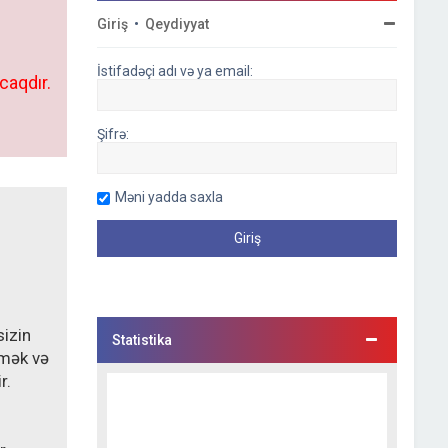
Giriş
•
Qeydiyyat
İstifadəçi adı və ya email:
caqdır.
Şifrə:
Məni yadda saxla
sizin
Statistika
lmək və
r.