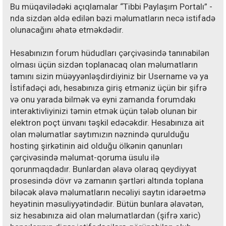
Bu müqavilədəki açıqlamalar “Tibbi Paylaşım Portalı” -
nda sizdən əldə edilən bəzi məlumatların necə istifadə
olunacağını əhatə etməkdədir.
Hesabınızın forum hüdudları çərçivəsində tanınabilən
olması üçün sizdən toplanacaq olan məlumatların
tamını sizin müəyyənləşdirdiyiniz bir Username və ya
İstifadəçi adı, hesabınıza giriş etməniz üçün bir şifrə
və onu yarada bilmək və eyni zamanda forumdakı
interaktivliyinizi təmin etmək üçün tələb olunan bir
elektron poçt ünvanı təşkil edəcəkdir. Hesabınıza ait
olan məlumatlar saytımızın nəznində qurulduğu
hosting şirkətinin aid olduğu ölkənin qanunları
çərçivəsində məlumat-qoruma üsulu ilə
qorunmaqdadır. Bunlardan əlavə olaraq qeydiyyat
prosesində dövr və zamanın şərtləri altında toplana
biləcək əlavə məlumatların necəliyi saytın idarəetmə
heyətinin məsuliyyətindədir. Bütün bunlara əlavətən,
siz hesabınıza aid olan məlumatlardan (şifrə xaric)