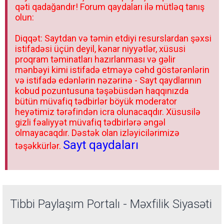
qəti qadağandır! Forum qaydaları ilə mütləq tanış
olun:
Diqqət: Saytdan və təmin etdiyi resurslardan şəxsi
istifadəsi üçün deyil, kənar niyyətlər, xüsusi
proqram təminatları hazırlanması və gəlir
mənbəyi kimi istifadə etməyə cəhd göstərənlərin
və istifadə edənlərin nəzərinə - Sayt qaydlarının
kobud pozuntusuna təşəbüsdən haqqınızda
bütün müvafiq tədbirlər böyük moderator
heyətimiz tərəfindən icra olunacaqdır. Xüsusilə
gizli fəaliyyət müvafiq tədbirlərə əngəl
olmayacaqdır. Dəstək olan izləyicilərimizə
Sayt qaydaları
təşəkkürlər.
Tibbi Paylaşım Portalı - Məxfilik Siyasəti