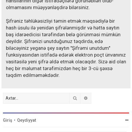
hansılarının digər istifadəçilərə görünəbilən olub-
olmamasını müəyyənləşdirə bilərsiniz.
Şifrəniz təhlükəsizliyi təmin etmək məqsədiylə bir
hash üsulu ilə yenidən şifrələnmişdir və hətta saytın
baş idarəedicisi tərəfindən belə görünməsi mümkün
deyildir. Şifrənizi unutduğunuz təqdirdə, edə
biləcəyiniz yeganə şey saytın "Şifrəmi unutdum"
funksiyasından istifadə edərək elektron poçt ünvanınız
vasitəsilə yeni şifrə əldə etmək olacaqdır. Sizə aid olan
heç bir məlumat tərəfimizdən heç bir 3-cü şəxsə
təqdim edilməməkdədir.
Axtar
Detallı axtarış
Giriş
•
Qeydiyyat