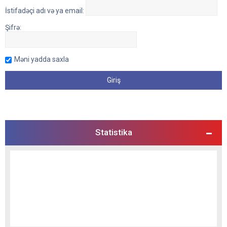
İstifadəçi adı və ya email:
Şifrə:
Məni yadda saxla
Statistika