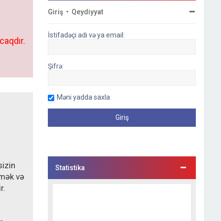
Giriş
•
Qeydiyyat
İstifadəçi adı və ya email:
caqdır.
Şifrə:
Məni yadda saxla
sizin
Statistika
lmək və
r.