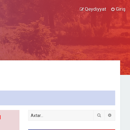
Qeydiyyat
Giriş
Axtar
Detallı ax
l