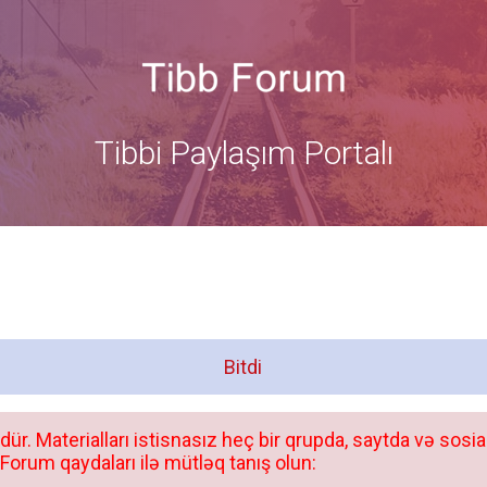
Tibbi Paylaşım Portalı
Bitdi
dür. Materialları istisnasız heç bir qrupda, saytda və sosia
orum qaydaları ilə mütləq tanış olun: