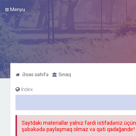
Menyu
Əsas səhifə
Sınaq
İndex
Saytdakı materiallar yalnız fərdi istifadəniz üçün
şəbəkədə paylaşmaq olmaz və qəti qadağandır! F