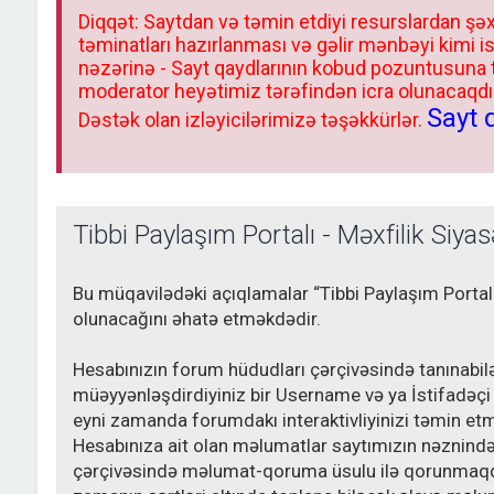
Diqqət: Saytdan və təmin etdiyi resurslardan şəx
təminatları hazırlanması və gəlir mənbəyi kimi i
nəzərinə - Sayt qaydlarının kobud pozuntusuna
moderator heyətimiz tərəfindən icra olunacaqdır.
Sayt 
Dəstək olan izləyicilərimizə təşəkkürlər.
Tibbi Paylaşım Portalı - Məxfilik Siyas
Bu müqavilədəki açıqlamalar “Tibbi Paylaşım Portalı
olunacağını əhatə etməkdədir.
Hesabınızın forum hüdudları çərçivəsində tanınabil
müəyyənləşdirdiyiniz bir Username və ya İstifadəçi 
eyni zamanda forumdakı interaktivliyinizi təmin etm
Hesabınıza ait olan məlumatlar saytımızın nəznində
çərçivəsində məlumat-qoruma üsulu ilə qorunmaqda