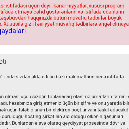
si istifadəsi üçün deyil, kənar niyyətlər, xüsusi proqram
stifadə etməyə cəhd göstərənlərin və istifadə edənlərin
 təşəbüsdən haqqınızda bütün müvafiq tədbirlər böyük
 Xüsusilə gizli fəaliyyət müvafiq tədbirlərə əngəl olmaya
qaydaları
əti
” - nda sizdən əldə edilən bəzi məlumatların necə istifadə
ən olması üçün sizdən toplanacaq olan məlumatların tamını 
adı, hesabınıza giriş etməniz üçün bir şifrə və onu yarada bi
ək üçün tələb olunan bir elektron poçt ünvanı təşkil edəcəkdi
 qurulduğu hosting şirkətinin aid olduğu ölkənin qanunları
dır. Bunlardan əlavə olaraq qeydiyyat prosesində dövr və