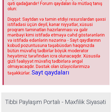
qəti qadağandır! Forum qaydaları ilə mütləq tanış
olun:
Diqqət: Saytdan və təmin etdiyi resurslardan şəxsi
istifadəsi üçün deyil, kənar niyyətlər, xüsusi
proqram təminatları hazırlanması və gəlir
mənbəyi kimi istifadə etməyə cəhd göstərənlərin
və istifadə edənlərin nəzərinə - Sayt qaydlarının
kobud pozuntusuna təşəbüsdən haqqınızda
bütün müvafiq tədbirlər böyük moderator
heyətimiz tərəfindən icra olunacaqdır. Xüsusilə
gizli fəaliyyət müvafiq tədbirlərə əngəl
olmayacaqdır. Dəstək olan izləyicilərimizə
Sayt qaydaları
təşəkkürlər.
Tibbi Paylaşım Portalı - Məxfilik Siyasəti