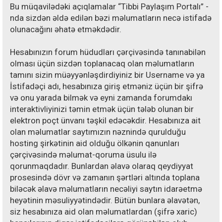
Bu müqavilədəki açıqlamalar “Tibbi Paylaşım Portalı” -
nda sizdən əldə edilən bəzi məlumatların necə istifadə
olunacağını əhatə etməkdədir.
Hesabınızın forum hüdudları çərçivəsində tanınabilən
olması üçün sizdən toplanacaq olan məlumatların
tamını sizin müəyyənləşdirdiyiniz bir Username və ya
İstifadəçi adı, hesabınıza giriş etməniz üçün bir şifrə
və onu yarada bilmək və eyni zamanda forumdakı
interaktivliyinizi təmin etmək üçün tələb olunan bir
elektron poçt ünvanı təşkil edəcəkdir. Hesabınıza ait
olan məlumatlar saytımızın nəznində qurulduğu
hosting şirkətinin aid olduğu ölkənin qanunları
çərçivəsində məlumat-qoruma üsulu ilə
qorunmaqdadır. Bunlardan əlavə olaraq qeydiyyat
prosesində dövr və zamanın şərtləri altında toplana
biləcək əlavə məlumatların necəliyi saytın idarəetmə
heyətinin məsuliyyətindədir. Bütün bunlara əlavətən,
siz hesabınıza aid olan məlumatlardan (şifrə xaric)