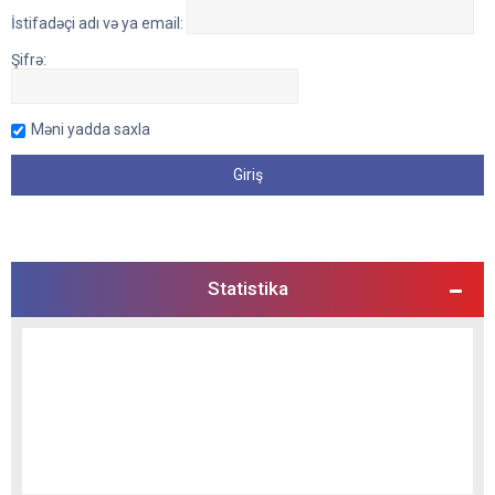
İstifadəçi adı və ya email:
Şifrə:
Məni yadda saxla
Statistika