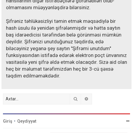
hansılarının digər istifadəçilərə görünəbilən olub-
olmamasını müəyyənləşdirə bilərsiniz.
Şifrəniz təhlükəsizliyi təmin etmək məqsədiylə bir
hash üsulu ilə yenidən şifrələnmişdir və hətta saytın
baş idarəedicisi tərəfindən belə görünməsi mümkün
deyildir. Şifrənizi unutduğunuz təqdirdə, edə
biləcəyiniz yeganə şey saytın "Şifrəmi unutdum"
funksiyasından istifadə edərək elektron poçt ünvanınız
vasitəsilə yeni şifrə əldə etmək olacaqdır. Sizə aid olan
heç bir məlumat tərəfimizdən heç bir 3-cü şəxsə
təqdim edilməməkdədir.
Axtar
Detallı axtarış
Giriş
•
Qeydiyyat