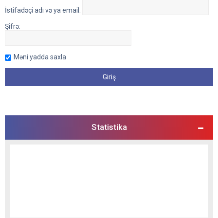
İstifadəçi adı və ya email:
Şifrə:
Məni yadda saxla
Statistika