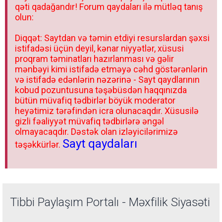
qəti qadağandır! Forum qaydaları ilə mütləq tanış
olun:
Diqqət: Saytdan və təmin etdiyi resurslardan şəxsi
istifadəsi üçün deyil, kənar niyyətlər, xüsusi
proqram təminatları hazırlanması və gəlir
mənbəyi kimi istifadə etməyə cəhd göstərənlərin
və istifadə edənlərin nəzərinə - Sayt qaydlarının
kobud pozuntusuna təşəbüsdən haqqınızda
bütün müvafiq tədbirlər böyük moderator
heyətimiz tərəfindən icra olunacaqdır. Xüsusilə
gizli fəaliyyət müvafiq tədbirlərə əngəl
olmayacaqdır. Dəstək olan izləyicilərimizə
Sayt qaydaları
təşəkkürlər.
Tibbi Paylaşım Portalı - Məxfilik Siyasəti