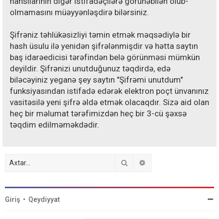
hansılarının digər istifadəçilərə görünəbilən olub-
olmamasını müəyyənləşdirə bilərsiniz.
Şifrəniz təhlükəsizliyi təmin etmək məqsədiylə bir
hash üsulu ilə yenidən şifrələnmişdir və hətta saytın
baş idarəedicisi tərəfindən belə görünməsi mümkün
deyildir. Şifrənizi unutduğunuz təqdirdə, edə
biləcəyiniz yeganə şey saytın "Şifrəmi unutdum"
funksiyasından istifadə edərək elektron poçt ünvanınız
vasitəsilə yeni şifrə əldə etmək olacaqdır. Sizə aid olan
heç bir məlumat tərəfimizdən heç bir 3-cü şəxsə
təqdim edilməməkdədir.
Axtar
Detallı axtarış
Giriş
•
Qeydiyyat