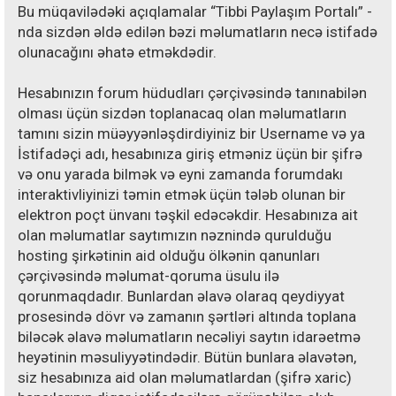
Bu müqavilədəki açıqlamalar “Tibbi Paylaşım Portalı” -
nda sizdən əldə edilən bəzi məlumatların necə istifadə
olunacağını əhatə etməkdədir.
Hesabınızın forum hüdudları çərçivəsində tanınabilən
olması üçün sizdən toplanacaq olan məlumatların
tamını sizin müəyyənləşdirdiyiniz bir Username və ya
İstifadəçi adı, hesabınıza giriş etməniz üçün bir şifrə
və onu yarada bilmək və eyni zamanda forumdakı
interaktivliyinizi təmin etmək üçün tələb olunan bir
elektron poçt ünvanı təşkil edəcəkdir. Hesabınıza ait
olan məlumatlar saytımızın nəznində qurulduğu
hosting şirkətinin aid olduğu ölkənin qanunları
çərçivəsində məlumat-qoruma üsulu ilə
qorunmaqdadır. Bunlardan əlavə olaraq qeydiyyat
prosesində dövr və zamanın şərtləri altında toplana
biləcək əlavə məlumatların necəliyi saytın idarəetmə
heyətinin məsuliyyətindədir. Bütün bunlara əlavətən,
siz hesabınıza aid olan məlumatlardan (şifrə xaric)