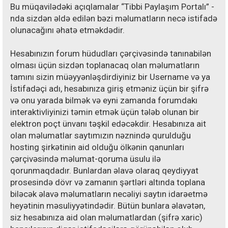
Bu müqavilədəki açıqlamalar “Tibbi Paylaşım Portalı” -
nda sizdən əldə edilən bəzi məlumatların necə istifadə
olunacağını əhatə etməkdədir.
Hesabınızın forum hüdudları çərçivəsində tanınabilən
olması üçün sizdən toplanacaq olan məlumatların
tamını sizin müəyyənləşdirdiyiniz bir Username və ya
İstifadəçi adı, hesabınıza giriş etməniz üçün bir şifrə
və onu yarada bilmək və eyni zamanda forumdakı
interaktivliyinizi təmin etmək üçün tələb olunan bir
elektron poçt ünvanı təşkil edəcəkdir. Hesabınıza ait
olan məlumatlar saytımızın nəznində qurulduğu
hosting şirkətinin aid olduğu ölkənin qanunları
çərçivəsində məlumat-qoruma üsulu ilə
qorunmaqdadır. Bunlardan əlavə olaraq qeydiyyat
prosesində dövr və zamanın şərtləri altında toplana
biləcək əlavə məlumatların necəliyi saytın idarəetmə
heyətinin məsuliyyətindədir. Bütün bunlara əlavətən,
siz hesabınıza aid olan məlumatlardan (şifrə xaric)