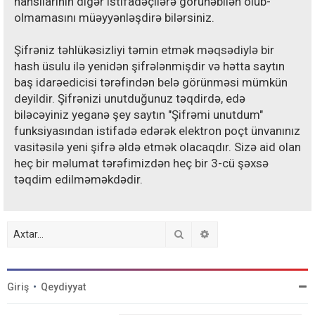
hansılarının digər istifadəçilərə görünəbilən olub-
olmamasını müəyyənləşdirə bilərsiniz.
Şifrəniz təhlükəsizliyi təmin etmək məqsədiylə bir
hash üsulu ilə yenidən şifrələnmişdir və hətta saytın
baş idarəedicisi tərəfindən belə görünməsi mümkün
deyildir. Şifrənizi unutduğunuz təqdirdə, edə
biləcəyiniz yeganə şey saytın "Şifrəmi unutdum"
funksiyasından istifadə edərək elektron poçt ünvanınız
vasitəsilə yeni şifrə əldə etmək olacaqdır. Sizə aid olan
heç bir məlumat tərəfimizdən heç bir 3-cü şəxsə
təqdim edilməməkdədir.
Axtar
Detallı axtarış
Giriş
•
Qeydiyyat