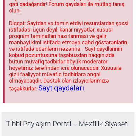
qəti qadağandır! Forum qaydaları ilə mütləq tanış
olun:
Diqqət: Saytdan və təmin etdiyi resurslardan şəxsi
istifadəsi üçün deyil, kənar niyyətlər, xüsusi
proqram təminatları hazırlanması və gəlir
mənbəyi kimi istifadə etməyə cəhd göstərənlərin
və istifadə edənlərin nəzərinə - Sayt qaydlarının
kobud pozuntusuna təşəbüsdən haqqınızda
bütün müvafiq tədbirlər böyük moderator
heyətimiz tərəfindən icra olunacaqdır. Xüsusilə
gizli fəaliyyət müvafiq tədbirlərə əngəl
olmayacaqdır. Dəstək olan izləyicilərimizə
Sayt qaydaları
təşəkkürlər.
Tibbi Paylaşım Portalı - Məxfilik Siyasəti