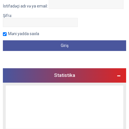
İstifadəçi adı və ya email:
Şifrə:
Məni yadda saxla
Statistika