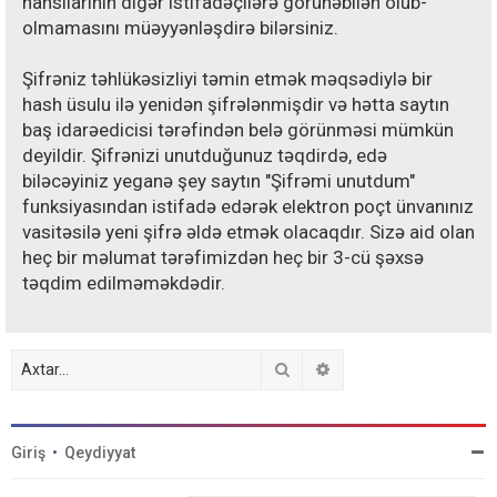
hansılarının digər istifadəçilərə görünəbilən olub-
olmamasını müəyyənləşdirə bilərsiniz.
Şifrəniz təhlükəsizliyi təmin etmək məqsədiylə bir
hash üsulu ilə yenidən şifrələnmişdir və hətta saytın
baş idarəedicisi tərəfindən belə görünməsi mümkün
deyildir. Şifrənizi unutduğunuz təqdirdə, edə
biləcəyiniz yeganə şey saytın "Şifrəmi unutdum"
funksiyasından istifadə edərək elektron poçt ünvanınız
vasitəsilə yeni şifrə əldə etmək olacaqdır. Sizə aid olan
heç bir məlumat tərəfimizdən heç bir 3-cü şəxsə
təqdim edilməməkdədir.
Axtar
Detallı axtarış
Giriş
•
Qeydiyyat