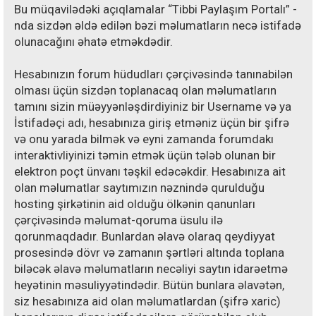
Bu müqavilədəki açıqlamalar “Tibbi Paylaşım Portalı” -
nda sizdən əldə edilən bəzi məlumatların necə istifadə
olunacağını əhatə etməkdədir.
Hesabınızın forum hüdudları çərçivəsində tanınabilən
olması üçün sizdən toplanacaq olan məlumatların
tamını sizin müəyyənləşdirdiyiniz bir Username və ya
İstifadəçi adı, hesabınıza giriş etməniz üçün bir şifrə
və onu yarada bilmək və eyni zamanda forumdakı
interaktivliyinizi təmin etmək üçün tələb olunan bir
elektron poçt ünvanı təşkil edəcəkdir. Hesabınıza ait
olan məlumatlar saytımızın nəznində qurulduğu
hosting şirkətinin aid olduğu ölkənin qanunları
çərçivəsində məlumat-qoruma üsulu ilə
qorunmaqdadır. Bunlardan əlavə olaraq qeydiyyat
prosesində dövr və zamanın şərtləri altında toplana
biləcək əlavə məlumatların necəliyi saytın idarəetmə
heyətinin məsuliyyətindədir. Bütün bunlara əlavətən,
siz hesabınıza aid olan məlumatlardan (şifrə xaric)