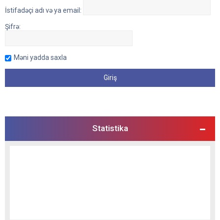
İstifadəçi adı və ya email:
Şifrə:
Məni yadda saxla
Statistika