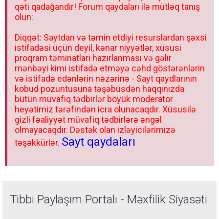
qəti qadağandır! Forum qaydaları ilə mütləq tanış
olun:
Diqqət: Saytdan və təmin etdiyi resurslardan şəxsi
istifadəsi üçün deyil, kənar niyyətlər, xüsusi
proqram təminatları hazırlanması və gəlir
mənbəyi kimi istifadə etməyə cəhd göstərənlərin
və istifadə edənlərin nəzərinə - Sayt qaydlarının
kobud pozuntusuna təşəbüsdən haqqınızda
bütün müvafiq tədbirlər böyük moderator
heyətimiz tərəfindən icra olunacaqdır. Xüsusilə
gizli fəaliyyət müvafiq tədbirlərə əngəl
olmayacaqdır. Dəstək olan izləyicilərimizə
Sayt qaydaları
təşəkkürlər.
Tibbi Paylaşım Portalı - Məxfilik Siyasəti