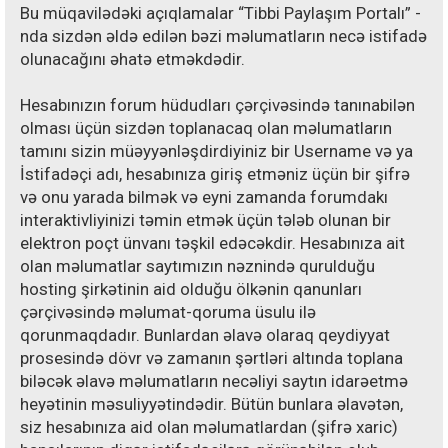
Bu müqavilədəki açıqlamalar “Tibbi Paylaşım Portalı” -
nda sizdən əldə edilən bəzi məlumatların necə istifadə
olunacağını əhatə etməkdədir.
Hesabınızın forum hüdudları çərçivəsində tanınabilən
olması üçün sizdən toplanacaq olan məlumatların
tamını sizin müəyyənləşdirdiyiniz bir Username və ya
İstifadəçi adı, hesabınıza giriş etməniz üçün bir şifrə
və onu yarada bilmək və eyni zamanda forumdakı
interaktivliyinizi təmin etmək üçün tələb olunan bir
elektron poçt ünvanı təşkil edəcəkdir. Hesabınıza ait
olan məlumatlar saytımızın nəznində qurulduğu
hosting şirkətinin aid olduğu ölkənin qanunları
çərçivəsində məlumat-qoruma üsulu ilə
qorunmaqdadır. Bunlardan əlavə olaraq qeydiyyat
prosesində dövr və zamanın şərtləri altında toplana
biləcək əlavə məlumatların necəliyi saytın idarəetmə
heyətinin məsuliyyətindədir. Bütün bunlara əlavətən,
siz hesabınıza aid olan məlumatlardan (şifrə xaric)