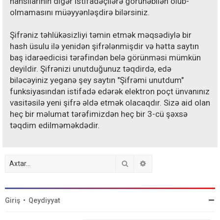
hansılarının digər istifadəçilərə görünəbilən olub-
olmamasını müəyyənləşdirə bilərsiniz.
Şifrəniz təhlükəsizliyi təmin etmək məqsədiylə bir
hash üsulu ilə yenidən şifrələnmişdir və hətta saytın
baş idarəedicisi tərəfindən belə görünməsi mümkün
deyildir. Şifrənizi unutduğunuz təqdirdə, edə
biləcəyiniz yeganə şey saytın "Şifrəmi unutdum"
funksiyasından istifadə edərək elektron poçt ünvanınız
vasitəsilə yeni şifrə əldə etmək olacaqdır. Sizə aid olan
heç bir məlumat tərəfimizdən heç bir 3-cü şəxsə
təqdim edilməməkdədir.
Axtar
Detallı axtarış
Giriş
•
Qeydiyyat