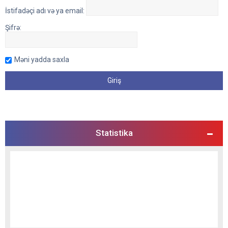
İstifadəçi adı və ya email:
Şifrə:
Məni yadda saxla
Statistika