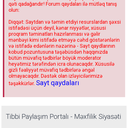
qəti qadağandır! Forum qaydaları ilə mütləq tanış
olun:
Diqqət: Saytdan və təmin etdiyi resurslardan şəxsi
istifadəsi üçün deyil, kənar niyyətlər, xüsusi
proqram təminatları hazırlanması və gəlir
mənbəyi kimi istifadə etməyə cəhd göstərənlərin
və istifadə edənlərin nəzərinə - Sayt qaydlarının
kobud pozuntusuna təşəbüsdən haqqınızda
bütün müvafiq tədbirlər böyük moderator
heyətimiz tərəfindən icra olunacaqdır. Xüsusilə
gizli fəaliyyət müvafiq tədbirlərə əngəl
olmayacaqdır. Dəstək olan izləyicilərimizə
Sayt qaydaları
təşəkkürlər.
Tibbi Paylaşım Portalı - Məxfilik Siyasəti