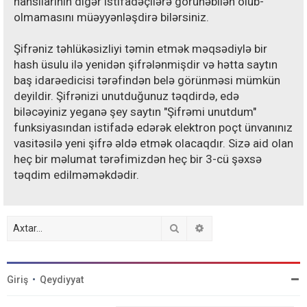
hansılarının digər istifadəçilərə görünəbilən olub-
olmamasını müəyyənləşdirə bilərsiniz.
Şifrəniz təhlükəsizliyi təmin etmək məqsədiylə bir
hash üsulu ilə yenidən şifrələnmişdir və hətta saytın
baş idarəedicisi tərəfindən belə görünməsi mümkün
deyildir. Şifrənizi unutduğunuz təqdirdə, edə
biləcəyiniz yeganə şey saytın "Şifrəmi unutdum"
funksiyasından istifadə edərək elektron poçt ünvanınız
vasitəsilə yeni şifrə əldə etmək olacaqdır. Sizə aid olan
heç bir məlumat tərəfimizdən heç bir 3-cü şəxsə
təqdim edilməməkdədir.
Axtar
Detallı axtarış
Giriş
•
Qeydiyyat