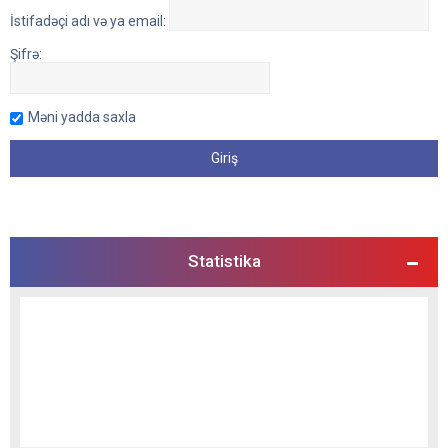
İstifadəçi adı və ya email:
Şifrə:
Məni yadda saxla
Statistika