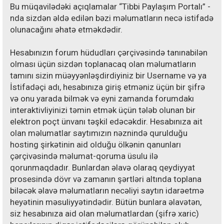
Bu müqavilədəki açıqlamalar “Tibbi Paylaşım Portalı” -
nda sizdən əldə edilən bəzi məlumatların necə istifadə
olunacağını əhatə etməkdədir.
Hesabınızın forum hüdudları çərçivəsində tanınabilən
olması üçün sizdən toplanacaq olan məlumatların
tamını sizin müəyyənləşdirdiyiniz bir Username və ya
İstifadəçi adı, hesabınıza giriş etməniz üçün bir şifrə
və onu yarada bilmək və eyni zamanda forumdakı
interaktivliyinizi təmin etmək üçün tələb olunan bir
elektron poçt ünvanı təşkil edəcəkdir. Hesabınıza ait
olan məlumatlar saytımızın nəznində qurulduğu
hosting şirkətinin aid olduğu ölkənin qanunları
çərçivəsində məlumat-qoruma üsulu ilə
qorunmaqdadır. Bunlardan əlavə olaraq qeydiyyat
prosesində dövr və zamanın şərtləri altında toplana
biləcək əlavə məlumatların necəliyi saytın idarəetmə
heyətinin məsuliyyətindədir. Bütün bunlara əlavətən,
siz hesabınıza aid olan məlumatlardan (şifrə xaric)