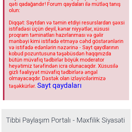
qəti qadağandır! Forum qaydaları ilə mütləq tanış
olun:
Diqqət: Saytdan və təmin etdiyi resurslardan şəxsi
istifadəsi üçün deyil, kənar niyyətlər, xüsusi
proqram təminatları hazırlanması və gəlir
mənbəyi kimi istifadə etməyə cəhd göstərənlərin
və istifadə edənlərin nəzərinə - Sayt qaydlarının
kobud pozuntusuna təşəbüsdən haqqınızda
bütün müvafiq tədbirlər böyük moderator
heyətimiz tərəfindən icra olunacaqdır. Xüsusilə
gizli fəaliyyət müvafiq tədbirlərə əngəl
olmayacaqdır. Dəstək olan izləyicilərimizə
Sayt qaydaları
təşəkkürlər.
Tibbi Paylaşım Portalı - Məxfilik Siyasəti