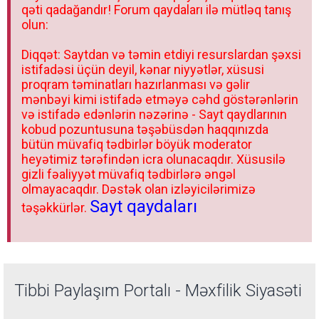
qəti qadağandır! Forum qaydaları ilə mütləq tanış
olun:
Diqqət: Saytdan və təmin etdiyi resurslardan şəxsi
istifadəsi üçün deyil, kənar niyyətlər, xüsusi
proqram təminatları hazırlanması və gəlir
mənbəyi kimi istifadə etməyə cəhd göstərənlərin
və istifadə edənlərin nəzərinə - Sayt qaydlarının
kobud pozuntusuna təşəbüsdən haqqınızda
bütün müvafiq tədbirlər böyük moderator
heyətimiz tərəfindən icra olunacaqdır. Xüsusilə
gizli fəaliyyət müvafiq tədbirlərə əngəl
olmayacaqdır. Dəstək olan izləyicilərimizə
Sayt qaydaları
təşəkkürlər.
Tibbi Paylaşım Portalı - Məxfilik Siyasəti