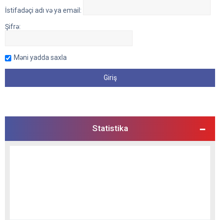
İstifadəçi adı və ya email:
Şifrə:
Məni yadda saxla
Statistika