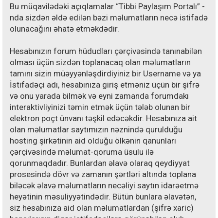
Bu müqavilədəki açıqlamalar “Tibbi Paylaşım Portalı” -
nda sizdən əldə edilən bəzi məlumatların necə istifadə
olunacağını əhatə etməkdədir.
Hesabınızın forum hüdudları çərçivəsində tanınabilən
olması üçün sizdən toplanacaq olan məlumatların
tamını sizin müəyyənləşdirdiyiniz bir Username və ya
İstifadəçi adı, hesabınıza giriş etməniz üçün bir şifrə
və onu yarada bilmək və eyni zamanda forumdakı
interaktivliyinizi təmin etmək üçün tələb olunan bir
elektron poçt ünvanı təşkil edəcəkdir. Hesabınıza ait
olan məlumatlar saytımızın nəznində qurulduğu
hosting şirkətinin aid olduğu ölkənin qanunları
çərçivəsində məlumat-qoruma üsulu ilə
qorunmaqdadır. Bunlardan əlavə olaraq qeydiyyat
prosesində dövr və zamanın şərtləri altında toplana
biləcək əlavə məlumatların necəliyi saytın idarəetmə
heyətinin məsuliyyətindədir. Bütün bunlara əlavətən,
siz hesabınıza aid olan məlumatlardan (şifrə xaric)