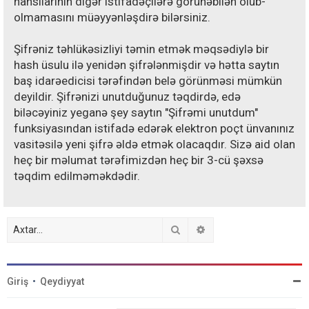
hansılarının digər istifadəçilərə görünəbilən olub-
olmamasını müəyyənləşdirə bilərsiniz.
Şifrəniz təhlükəsizliyi təmin etmək məqsədiylə bir
hash üsulu ilə yenidən şifrələnmişdir və hətta saytın
baş idarəedicisi tərəfindən belə görünməsi mümkün
deyildir. Şifrənizi unutduğunuz təqdirdə, edə
biləcəyiniz yeganə şey saytın "Şifrəmi unutdum"
funksiyasından istifadə edərək elektron poçt ünvanınız
vasitəsilə yeni şifrə əldə etmək olacaqdır. Sizə aid olan
heç bir məlumat tərəfimizdən heç bir 3-cü şəxsə
təqdim edilməməkdədir.
Axtar
Detallı axtarış
Giriş
•
Qeydiyyat