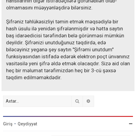
hansılarının digər istifadəçilərə görünəbilən olub-
olmamasını müəyyənləşdirə bilərsiniz.
Şifrəniz təhlükəsizliyi təmin etmək məqsədiylə bir
hash üsulu ilə yenidən şifrələnmişdir və hətta saytın
baş idarəedicisi tərəfindən belə görünməsi mümkün
deyildir. Şifrənizi unutduğunuz təqdirdə, edə
biləcəyiniz yeganə şey saytın "Şifrəmi unutdum"
funksiyasından istifadə edərək elektron poçt ünvanınız
vasitəsilə yeni şifrə əldə etmək olacaqdır. Sizə aid olan
heç bir məlumat tərəfimizdən heç bir 3-cü şəxsə
təqdim edilməməkdədir.
Axtar
Detallı axtarış
Giriş
•
Qeydiyyat