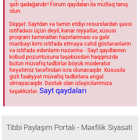
qəti qadağandır! Forum qaydaları ilə mütləq tanış
olun:
Diqqət: Saytdan və təmin etdiyi resurslardan şəxsi
istifadəsi üçün deyil, kənar niyyətlər, xüsusi
proqram təminatları hazırlanması və gəlir
mənbəyi kimi istifadə etməyə cəhd göstərənlərin
və istifadə edənlərin nəzərinə - Sayt qaydlarının
kobud pozuntusuna təşəbüsdən haqqınızda
bütün müvafiq tədbirlər böyük moderator
heyətimiz tərəfindən icra olunacaqdır. Xüsusilə
gizli fəaliyyət müvafiq tədbirlərə əngəl
olmayacaqdır. Dəstək olan izləyicilərimizə
Sayt qaydaları
təşəkkürlər.
Tibbi Paylaşım Portalı - Məxfilik Siyasəti