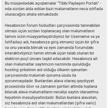
Bu müqavilədəki açıqlamalar “Tibbi Paylaşım Portalı” -
nda sizdən əldə edilən bəzi məlumatların necə istifadə
olunacağını əhatə etməkdədir.
Hesabınızın forum hüdudları çərçivəsində tanınabilən
olması üçün sizdən toplanacaq olan məlumatların
tamını sizin müəyyənləşdirdiyiniz bir Username və ya
İstifadəçi adı, hesabınıza giriş etməniz üçün bir şifrə
və onu yarada bilmək və eyni zamanda forumdakı
interaktivliyinizi təmin etmək üçün tələb olunan bir
elektron poçt ünvanı təşkil edəcəkdir. Hesabınıza ait
olan məlumatlar saytımızın nəznində qurulduğu
hosting şirkətinin aid olduğu ölkənin qanunları
çərçivəsində məlumat-qoruma üsulu ilə
qorunmaqdadır. Bunlardan əlavə olaraq qeydiyyat
prosesində dövr və zamanın şərtləri altında toplana
biləcək əlavə məlumatların necəliyi saytın idarəetmə
heyətinin məsuliyyətindədir. Bütün bunlara əlavətən,
siz hesabınıza aid olan məlumatlardan (şifrə xaric)