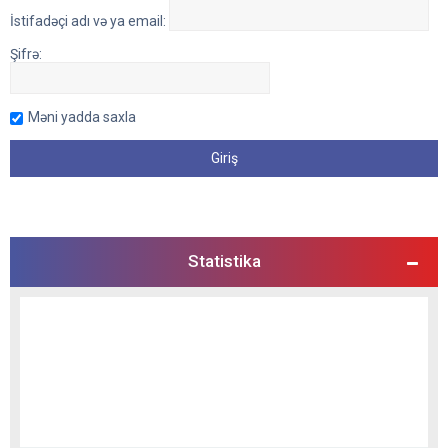
İstifadəçi adı və ya email:
Şifrə:
Məni yadda saxla
Statistika