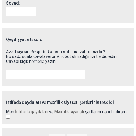
Soyad:
Qeydiyyatın təsdiqi
Azərbaycan Respublikasının milli pul vahidi nədir?:
Bu sadə suala cavab verərək robot olmadığınızı təsdiq edin.
Cavabı kiçik hərflərlə yazın.
İstifadə qaydaları və məxfilik siyasəti şərtlərinin təsdiqi
Mən
İstifadə qaydaları
və
Məxfilik siyasəti
şərtlərini qəbul edirəm.