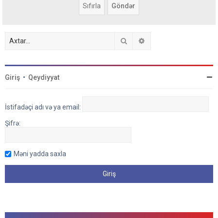
Axtar
Detallı axtarış
Giriş
•
Qeydiyyat
İstifadəçi adı və ya email:
Şifrə:
Məni yadda saxla