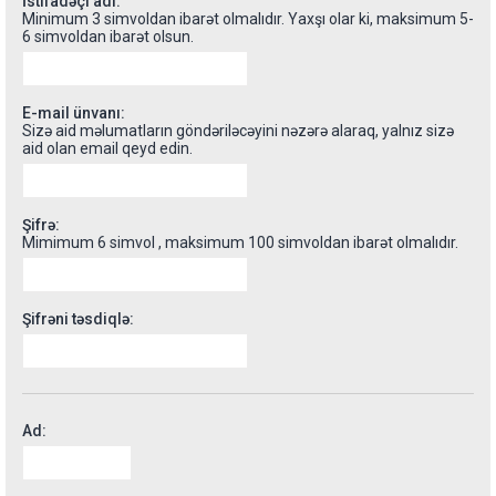
İstifadəçi adı:
Minimum 3 simvoldan ibarət olmalıdır. Yaxşı olar ki, maksimum 5-
6 simvoldan ibarət olsun.
E-mail ünvanı:
Sizə aid məlumatların göndəriləcəyini nəzərə alaraq, yalnız sizə
aid olan email qeyd edin.
Şifrə:
Mimimum 6 simvol , maksimum 100 simvoldan ibarət olmalıdır.
Şifrəni təsdiqlə:
Ad: