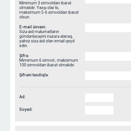
Minimum 3 simvoldan ibarət
olmalıdır. Yaxşı olar ki,
maksimum 5-6 simvoldan ibarət
olsun.
E-mail ünvanı:
Sizə aid məlumatların
göndəriləcəyini nəzərə alaraq,
yalnız sizə aid olan email qeyd
edin.
Şifrə:
Mimimum 6 simvol , maksimum
100 simvoldan ibarət olmalıdır.
Şifrəni təsdiqlə:
Ad:
Soyad: