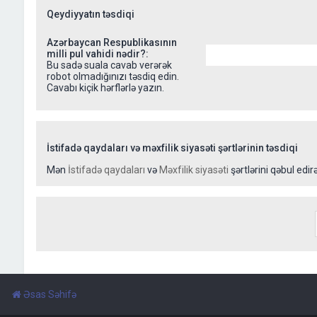
Qeydiyyatın təsdiqi
Azərbaycan Respublikasının
milli pul vahidi nədir?:
Bu sadə suala cavab verərək
robot olmadığınızı təsdiq edin.
Cavabı kiçik hərflərlə yazın.
İstifadə qaydaları və məxfilik siyasəti şərtlərinin təsdiqi
Mən
İstifadə qaydaları
və
Məxfilik siyasəti
şərtlərini qəbul edir
Əsas Səhifə