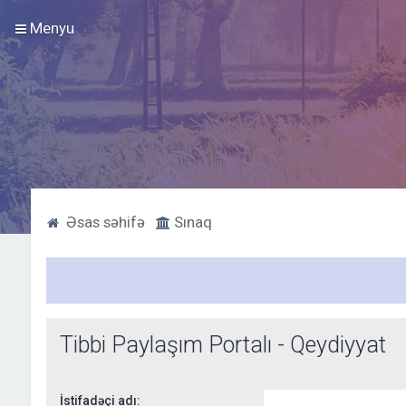
Menyu
Əsas səhifə
Sınaq
Tibbi Paylaşım Portalı - Qeydiyyat
İstifadəçi adı: