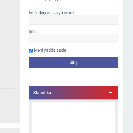
İstifadəçi adı və ya email:
Şifrə:
Məni yadda saxla
Statistika