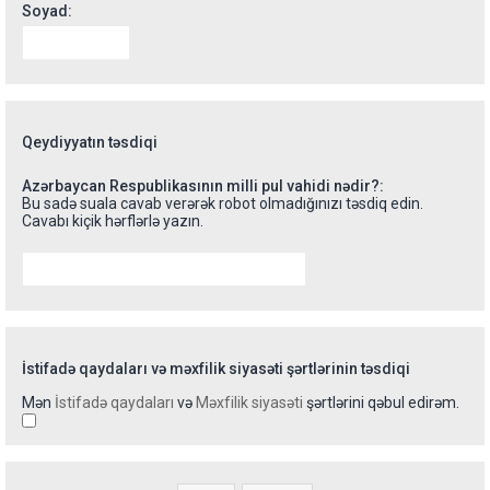
Soyad:
Qeydiyyatın təsdiqi
Azərbaycan Respublikasının milli pul vahidi nədir?:
Bu sadə suala cavab verərək robot olmadığınızı təsdiq edin.
Cavabı kiçik hərflərlə yazın.
İstifadə qaydaları və məxfilik siyasəti şərtlərinin təsdiqi
Mən
İstifadə qaydaları
və
Məxfilik siyasəti
şərtlərini qəbul edirəm.