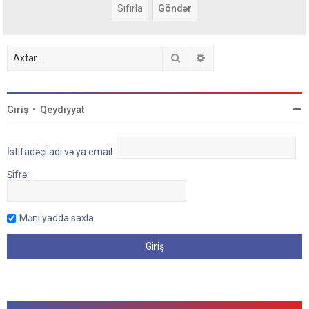
Axtar
Detallı axtarış
Giriş
•
Qeydiyyat
İstifadəçi adı və ya email:
Şifrə:
Məni yadda saxla