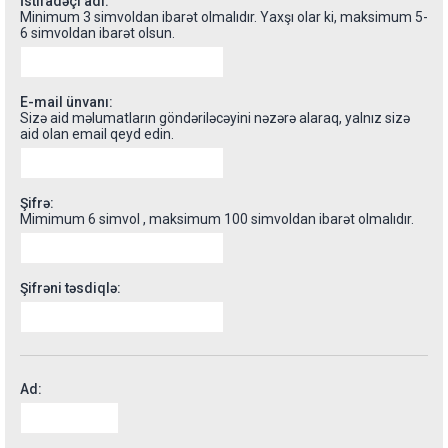
İstifadəçi adı:
Minimum 3 simvoldan ibarət olmalıdır. Yaxşı olar ki, maksimum 5-
6 simvoldan ibarət olsun.
E-mail ünvanı:
Sizə aid məlumatların göndəriləcəyini nəzərə alaraq, yalnız sizə
aid olan email qeyd edin.
Şifrə:
Mimimum 6 simvol , maksimum 100 simvoldan ibarət olmalıdır.
Şifrəni təsdiqlə:
Ad: