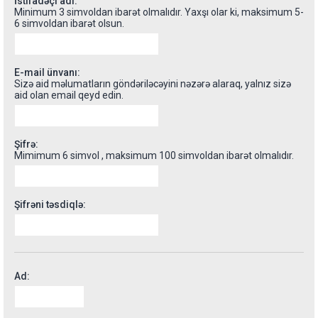
İstifadəçi adı:
Minimum 3 simvoldan ibarət olmalıdır. Yaxşı olar ki, maksimum 5-
6 simvoldan ibarət olsun.
E-mail ünvanı:
Sizə aid məlumatların göndəriləcəyini nəzərə alaraq, yalnız sizə
aid olan email qeyd edin.
Şifrə:
Mimimum 6 simvol , maksimum 100 simvoldan ibarət olmalıdır.
Şifrəni təsdiqlə:
Ad: