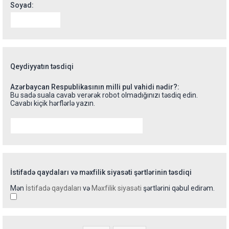
Soyad:
Qeydiyyatın təsdiqi
Azərbaycan Respublikasının milli pul vahidi nədir?:
Bu sadə suala cavab verərək robot olmadığınızı təsdiq edin.
Cavabı kiçik hərflərlə yazın.
İstifadə qaydaları və məxfilik siyasəti şərtlərinin təsdiqi
Mən
İstifadə qaydaları
və
Məxfilik siyasəti
şərtlərini qəbul edirəm.