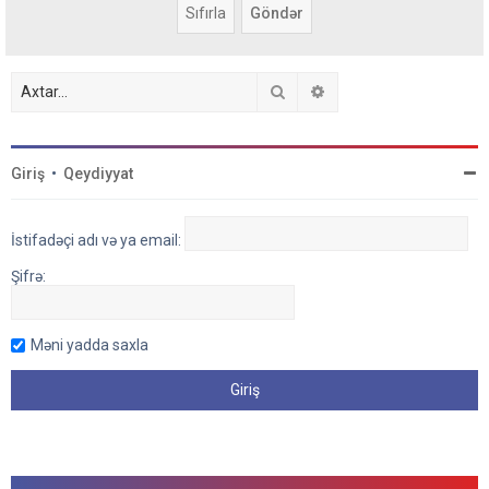
Axtar
Detallı axtarış
Giriş
•
Qeydiyyat
İstifadəçi adı və ya email:
Şifrə:
Məni yadda saxla