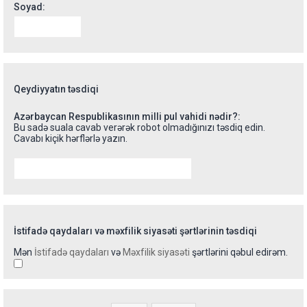
Soyad:
Qeydiyyatın təsdiqi
Azərbaycan Respublikasının milli pul vahidi nədir?:
Bu sadə suala cavab verərək robot olmadığınızı təsdiq edin.
Cavabı kiçik hərflərlə yazın.
İstifadə qaydaları və məxfilik siyasəti şərtlərinin təsdiqi
Mən
İstifadə qaydaları
və
Məxfilik siyasəti
şərtlərini qəbul edirəm.