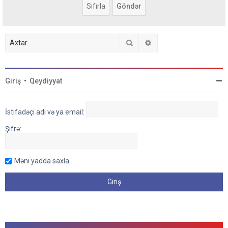
Axtar
Detallı axtarış
Giriş
•
Qeydiyyat
İstifadəçi adı və ya email:
Şifrə:
Məni yadda saxla