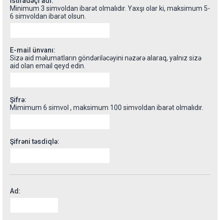
İstifadəçi adı:
Minimum 3 simvoldan ibarət olmalıdır. Yaxşı olar ki, maksimum 5-
6 simvoldan ibarət olsun.
E-mail ünvanı:
Sizə aid məlumatların göndəriləcəyini nəzərə alaraq, yalnız sizə
aid olan email qeyd edin.
Şifrə:
Mimimum 6 simvol , maksimum 100 simvoldan ibarət olmalıdır.
Şifrəni təsdiqlə:
Ad: