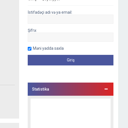
İstifadəçi adı və ya email:
Şifrə:
Məni yadda saxla
Statistika