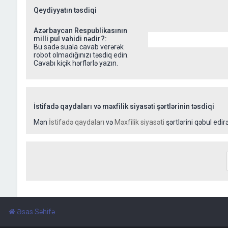
Qeydiyyatın təsdiqi
Azərbaycan Respublikasının
milli pul vahidi nədir?:
Bu sadə suala cavab verərək
robot olmadığınızı təsdiq edin.
Cavabı kiçik hərflərlə yazın.
İstifadə qaydaları və məxfilik siyasəti şərtlərinin təsdiqi
Mən
İstifadə qaydaları
və
Məxfilik siyasəti
şərtlərini qəbul edir
Əsas Səhifə