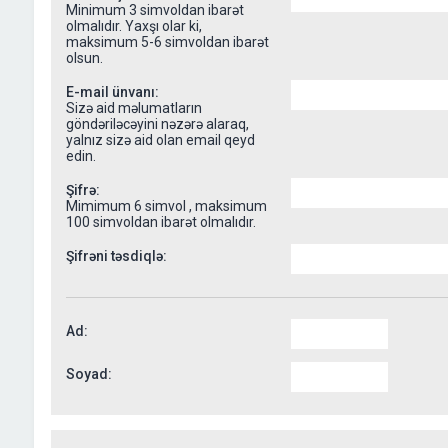
Minimum 3 simvoldan ibarət
olmalıdır. Yaxşı olar ki,
maksimum 5-6 simvoldan ibarət
olsun.
E-mail ünvanı:
Sizə aid məlumatların
göndəriləcəyini nəzərə alaraq,
yalnız sizə aid olan email qeyd
edin.
Şifrə:
Mimimum 6 simvol , maksimum
100 simvoldan ibarət olmalıdır.
Şifrəni təsdiqlə:
Ad:
Soyad: