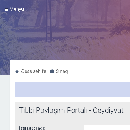
Menyu
Əsas səhifə
Sınaq
Tibbi Paylaşım Portalı - Qeydiyyat
İstifadəçi adı: