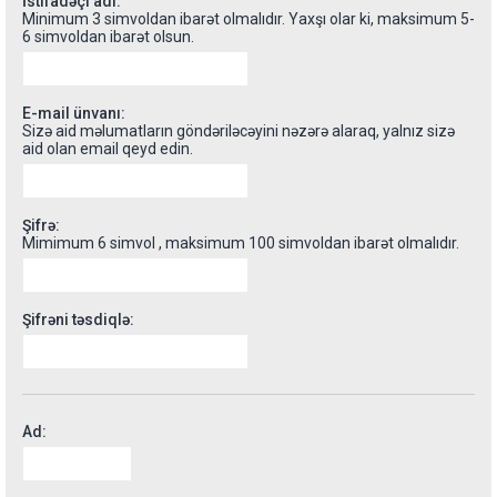
İstifadəçi adı:
Minimum 3 simvoldan ibarət olmalıdır. Yaxşı olar ki, maksimum 5-
6 simvoldan ibarət olsun.
E-mail ünvanı:
Sizə aid məlumatların göndəriləcəyini nəzərə alaraq, yalnız sizə
aid olan email qeyd edin.
Şifrə:
Mimimum 6 simvol , maksimum 100 simvoldan ibarət olmalıdır.
Şifrəni təsdiqlə:
Ad: