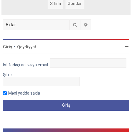
Axtar
Detallı axtarış
Giriş
•
Qeydiyyat
İstifadəçi adı və ya email:
Şifrə:
Məni yadda saxla