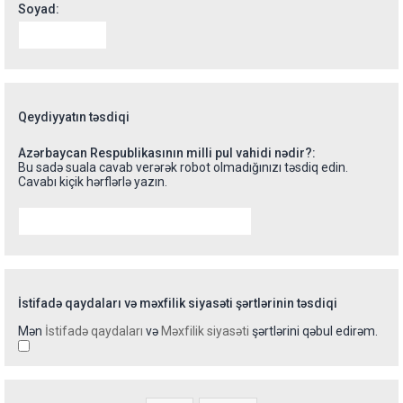
Soyad:
Qeydiyyatın təsdiqi
Azərbaycan Respublikasının milli pul vahidi nədir?:
Bu sadə suala cavab verərək robot olmadığınızı təsdiq edin.
Cavabı kiçik hərflərlə yazın.
İstifadə qaydaları və məxfilik siyasəti şərtlərinin təsdiqi
Mən
İstifadə qaydaları
və
Məxfilik siyasəti
şərtlərini qəbul edirəm.