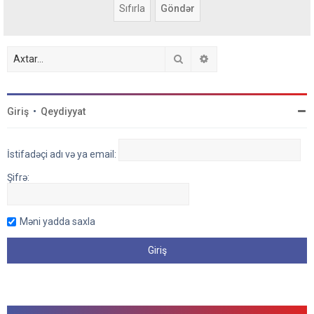
Axtar
Detallı axtarış
Giriş
•
Qeydiyyat
İstifadəçi adı və ya email:
Şifrə:
Məni yadda saxla