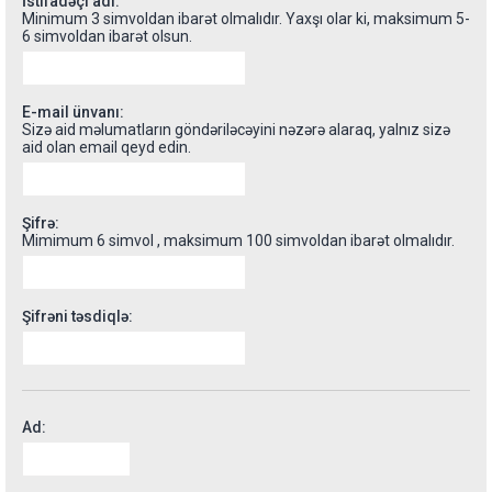
İstifadəçi adı:
Minimum 3 simvoldan ibarət olmalıdır. Yaxşı olar ki, maksimum 5-
6 simvoldan ibarət olsun.
E-mail ünvanı:
Sizə aid məlumatların göndəriləcəyini nəzərə alaraq, yalnız sizə
aid olan email qeyd edin.
Şifrə:
Mimimum 6 simvol , maksimum 100 simvoldan ibarət olmalıdır.
Şifrəni təsdiqlə:
Ad: