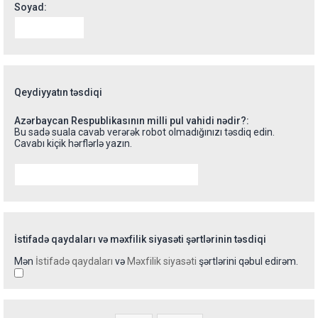
Soyad:
Qeydiyyatın təsdiqi
Azərbaycan Respublikasının milli pul vahidi nədir?:
Bu sadə suala cavab verərək robot olmadığınızı təsdiq edin.
Cavabı kiçik hərflərlə yazın.
İstifadə qaydaları və məxfilik siyasəti şərtlərinin təsdiqi
Mən
İstifadə qaydaları
və
Məxfilik siyasəti
şərtlərini qəbul edirəm.