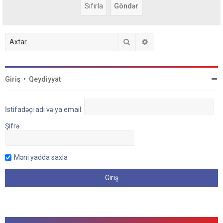
Axtar
Detallı axtarış
Giriş
•
Qeydiyyat
İstifadəçi adı və ya email:
Şifrə:
Məni yadda saxla