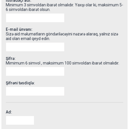
İstifadəçi adı:
Minimum 3 simvoldan ibarət olmalıdır. Yaxşı olar ki, maksimum 5-
6 simvoldan ibarət olsun.
E-mail ünvanı:
Sizə aid məlumatların göndəriləcəyini nəzərə alaraq, yalnız sizə
aid olan email qeyd edin.
Şifrə:
Mimimum 6 simvol , maksimum 100 simvoldan ibarət olmalıdır.
Şifrəni təsdiqlə:
Ad: