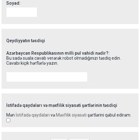
Soyad:
Qeydiyyatın təsdiqi
Azərbaycan Respublikasının milli pul vahidi nədir?:
Bu sadə suala cavab verərək robot olmadığınızı təsdiq edin.
Cavabı kiçik hərflərlə yazın.
İstifadə qaydaları və məxfilik siyasəti şərtlərinin təsdiqi
Mən
İstifadə qaydaları
və
Məxfilik siyasəti
şərtlərini qəbul edirəm.