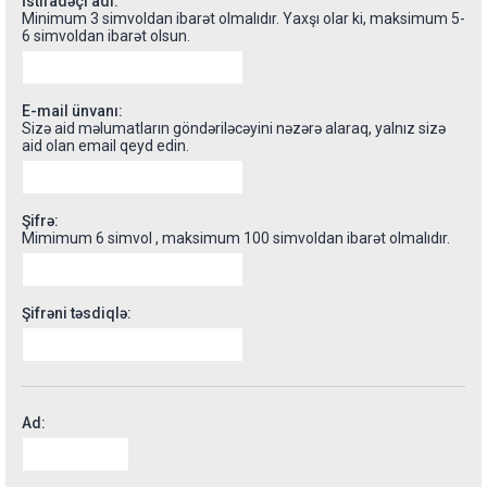
İstifadəçi adı:
Minimum 3 simvoldan ibarət olmalıdır. Yaxşı olar ki, maksimum 5-
6 simvoldan ibarət olsun.
E-mail ünvanı:
Sizə aid məlumatların göndəriləcəyini nəzərə alaraq, yalnız sizə
aid olan email qeyd edin.
Şifrə:
Mimimum 6 simvol , maksimum 100 simvoldan ibarət olmalıdır.
Şifrəni təsdiqlə:
Ad: