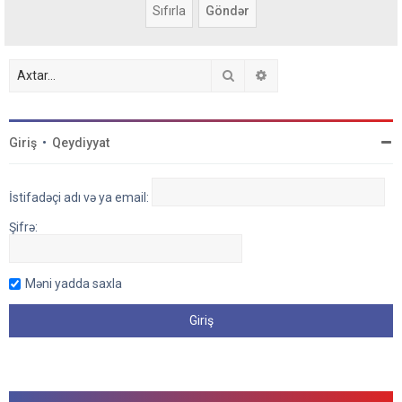
Axtar
Detallı axtarış
Giriş
•
Qeydiyyat
İstifadəçi adı və ya email:
Şifrə:
Məni yadda saxla