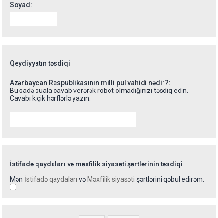
Soyad:
Qeydiyyatın təsdiqi
Azərbaycan Respublikasının milli pul vahidi nədir?:
Bu sadə suala cavab verərək robot olmadığınızı təsdiq edin.
Cavabı kiçik hərflərlə yazın.
İstifadə qaydaları və məxfilik siyasəti şərtlərinin təsdiqi
Mən
İstifadə qaydaları
və
Məxfilik siyasəti
şərtlərini qəbul edirəm.