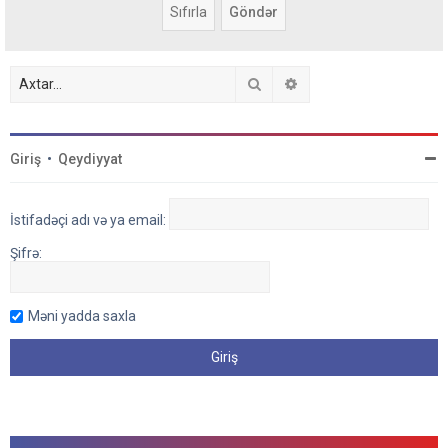
Axtar
Detallı axtarış
Giriş
•
Qeydiyyat
İstifadəçi adı və ya email:
Şifrə:
Məni yadda saxla