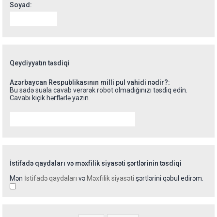
Soyad:
Qeydiyyatın təsdiqi
Azərbaycan Respublikasının milli pul vahidi nədir?:
Bu sadə suala cavab verərək robot olmadığınızı təsdiq edin.
Cavabı kiçik hərflərlə yazın.
İstifadə qaydaları və məxfilik siyasəti şərtlərinin təsdiqi
Mən
İstifadə qaydaları
və
Məxfilik siyasəti
şərtlərini qəbul edirəm.