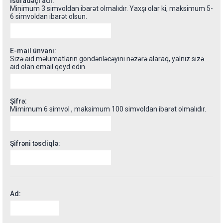
İstifadəçi adı:
Minimum 3 simvoldan ibarət olmalıdır. Yaxşı olar ki, maksimum 5-
6 simvoldan ibarət olsun.
E-mail ünvanı:
Sizə aid məlumatların göndəriləcəyini nəzərə alaraq, yalnız sizə
aid olan email qeyd edin.
Şifrə:
Mimimum 6 simvol , maksimum 100 simvoldan ibarət olmalıdır.
Şifrəni təsdiqlə:
Ad: