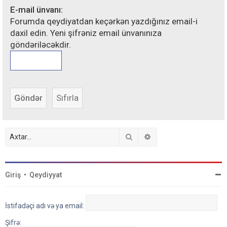
E-mail ünvanı:
Forumda qeydiyatdan keçərkən yazdığınız email-i
daxil edin. Yeni şifrəniz email ünvanınıza
göndəriləcəkdir.
Axtar
Detallı axtarış
Giriş
•
Qeydiyyat
İstifadəçi adı və ya email:
Şifrə: