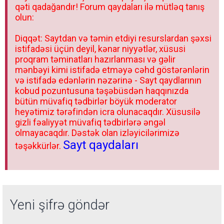
qəti qadağandır! Forum qaydaları ilə mütləq tanış
olun:
Diqqət: Saytdan və təmin etdiyi resurslardan şəxsi
istifadəsi üçün deyil, kənar niyyətlər, xüsusi
proqram təminatları hazırlanması və gəlir
mənbəyi kimi istifadə etməyə cəhd göstərənlərin
və istifadə edənlərin nəzərinə - Sayt qaydlarının
kobud pozuntusuna təşəbüsdən haqqınızda
bütün müvafiq tədbirlər böyük moderator
heyətimiz tərəfindən icra olunacaqdır. Xüsusilə
gizli fəaliyyət müvafiq tədbirlərə əngəl
olmayacaqdır. Dəstək olan izləyicilərimizə
Sayt qaydaları
təşəkkürlər.
Yeni şifrə göndər