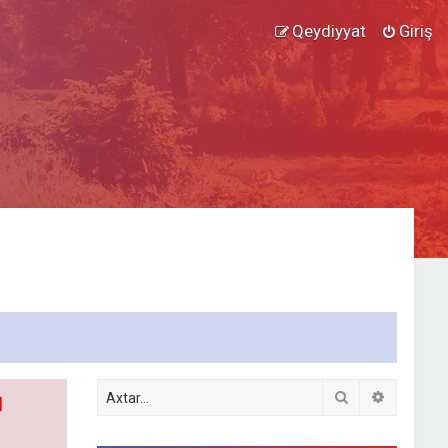
Qeydiyyat
Giriş
Axtar
Detallı ax
l