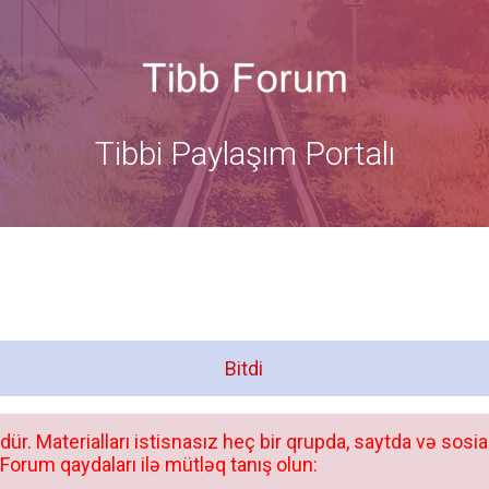
Tibbi Paylaşım Portalı
Bitdi
dür. Materialları istisnasız heç bir qrupda, saytda və sosia
orum qaydaları ilə mütləq tanış olun: