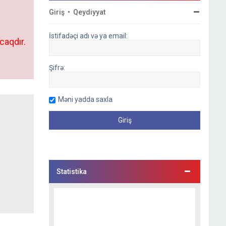
Giriş
•
Qeydiyyat
İstifadəçi adı və ya email:
caqdır.
Şifrə:
Məni yadda saxla
Statistika