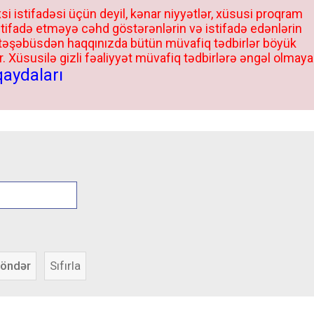
si istifadəsi üçün deyil, kənar niyyətlər, xüsusi proqram
stifadə etməyə cəhd göstərənlərin və istifadə edənlərin
 təşəbüsdən haqqınızda bütün müvafiq tədbirlər böyük
 Xüsusilə gizli fəaliyyət müvafiq tədbirlərə əngəl olmaya
qaydaları