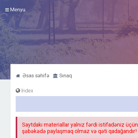
Menyu
Əsas səhifə
Sınaq
İndex
Saytdakı materiallar yalnız fərdi istifadəniz üçün
şəbəkədə paylaşmaq olmaz və qəti qadağandır! F