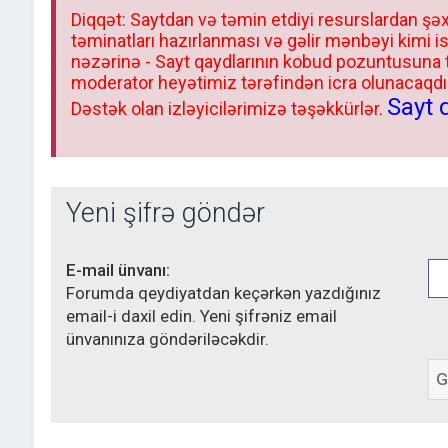
Diqqət: Saytdan və təmin etdiyi resurslardan şəx
təminatları hazırlanması və gəlir mənbəyi kimi i
nəzərinə - Sayt qaydlarının kobud pozuntusuna
moderator heyətimiz tərəfindən icra olunacaqdır.
Sayt 
Dəstək olan izləyicilərimizə təşəkkürlər.
Yeni şifrə göndər
E-mail ünvanı:
Forumda qeydiyatdan keçərkən yazdığınız
email-i daxil edin. Yeni şifrəniz email
ünvanınıza göndəriləcəkdir.