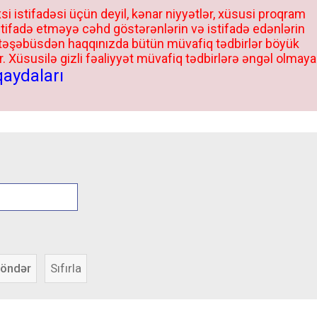
si istifadəsi üçün deyil, kənar niyyətlər, xüsusi proqram
stifadə etməyə cəhd göstərənlərin və istifadə edənlərin
 təşəbüsdən haqqınızda bütün müvafiq tədbirlər böyük
 Xüsusilə gizli fəaliyyət müvafiq tədbirlərə əngəl olmaya
qaydaları