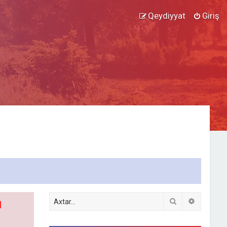
Qeydiyyat
Giriş
Axtar
Detallı ax
l