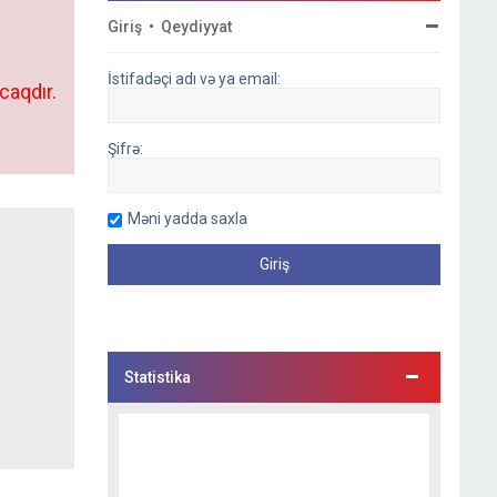
Giriş
•
Qeydiyyat
İstifadəçi adı və ya email:
caqdır.
Şifrə:
Məni yadda saxla
Statistika