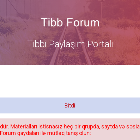
Tibbi Paylaşım Portalı
Bitdi
dür. Materialları istisnasız heç bir qrupda, saytda və sosia
orum qaydaları ilə mütləq tanış olun: