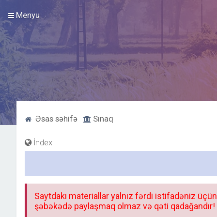
Menyu
Əsas səhifə
Sınaq
İndex
Saytdakı materiallar yalnız fərdi istifadəniz üçün
şəbəkədə paylaşmaq olmaz və qəti qadağandır! F