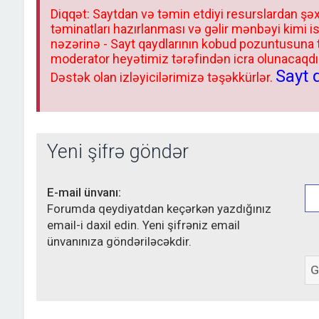
Diqqət: Saytdan və təmin etdiyi resurslardan şəx
təminatları hazırlanması və gəlir mənbəyi kimi i
nəzərinə - Sayt qaydlarının kobud pozuntusuna
moderator heyətimiz tərəfindən icra olunacaqdır.
Sayt 
Dəstək olan izləyicilərimizə təşəkkürlər.
Yeni şifrə göndər
E-mail ünvanı:
Forumda qeydiyatdan keçərkən yazdığınız
email-i daxil edin. Yeni şifrəniz email
ünvanınıza göndəriləcəkdir.