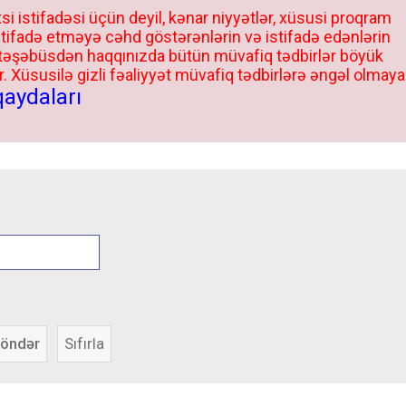
si istifadəsi üçün deyil, kənar niyyətlər, xüsusi proqram
stifadə etməyə cəhd göstərənlərin və istifadə edənlərin
 təşəbüsdən haqqınızda bütün müvafiq tədbirlər böyük
 Xüsusilə gizli fəaliyyət müvafiq tədbirlərə əngəl olmaya
qaydaları