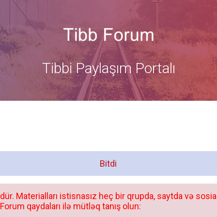
Tibbi Paylaşım Portalı
Bitdi
dür. Materialları istisnasız heç bir qrupda, saytda və sosia
orum qaydaları ilə mütləq tanış olun: