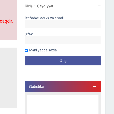
Giriş
•
Qeydiyyat
İstifadəçi adı və ya email:
caqdır.
Şifrə:
Məni yadda saxla
Statistika