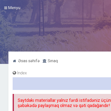
Menyu
Əsas səhifə
Sınaq
İndex
Saytdakı materiallar yalnız fərdi istifadəniz üçün
şəbəkədə paylaşmaq olmaz və qəti qadağandır! F