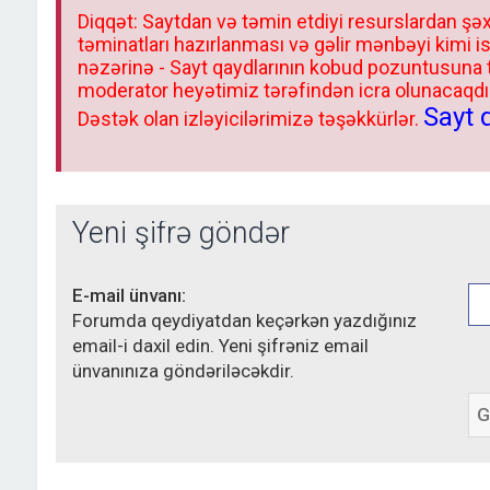
Diqqət: Saytdan və təmin etdiyi resurslardan şəx
təminatları hazırlanması və gəlir mənbəyi kimi i
nəzərinə - Sayt qaydlarının kobud pozuntusuna
moderator heyətimiz tərəfindən icra olunacaqdır.
Sayt 
Dəstək olan izləyicilərimizə təşəkkürlər.
Yeni şifrə göndər
E-mail ünvanı:
Forumda qeydiyatdan keçərkən yazdığınız
email-i daxil edin. Yeni şifrəniz email
ünvanınıza göndəriləcəkdir.