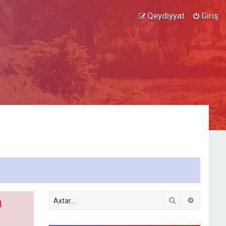
Qeydiyyat
Giriş
Axtar
Detallı ax
l