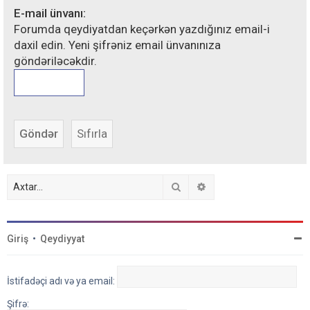
E-mail ünvanı:
Forumda qeydiyatdan keçərkən yazdığınız email-i
daxil edin. Yeni şifrəniz email ünvanınıza
göndəriləcəkdir.
Axtar
Detallı axtarış
Giriş
•
Qeydiyyat
İstifadəçi adı və ya email:
Şifrə: