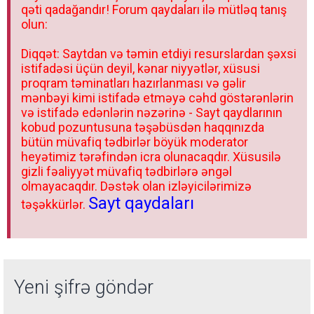
qəti qadağandır! Forum qaydaları ilə mütləq tanış
olun:
Diqqət: Saytdan və təmin etdiyi resurslardan şəxsi
istifadəsi üçün deyil, kənar niyyətlər, xüsusi
proqram təminatları hazırlanması və gəlir
mənbəyi kimi istifadə etməyə cəhd göstərənlərin
və istifadə edənlərin nəzərinə - Sayt qaydlarının
kobud pozuntusuna təşəbüsdən haqqınızda
bütün müvafiq tədbirlər böyük moderator
heyətimiz tərəfindən icra olunacaqdır. Xüsusilə
gizli fəaliyyət müvafiq tədbirlərə əngəl
olmayacaqdır. Dəstək olan izləyicilərimizə
Sayt qaydaları
təşəkkürlər.
Yeni şifrə göndər