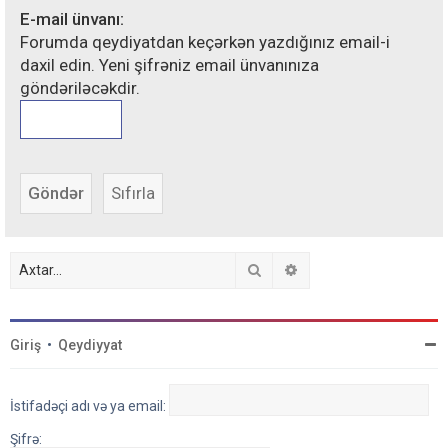
E-mail ünvanı:
Forumda qeydiyatdan keçərkən yazdığınız email-i
daxil edin. Yeni şifrəniz email ünvanınıza
göndəriləcəkdir.
Axtar
Detallı axtarış
Giriş
•
Qeydiyyat
İstifadəçi adı və ya email:
Şifrə: