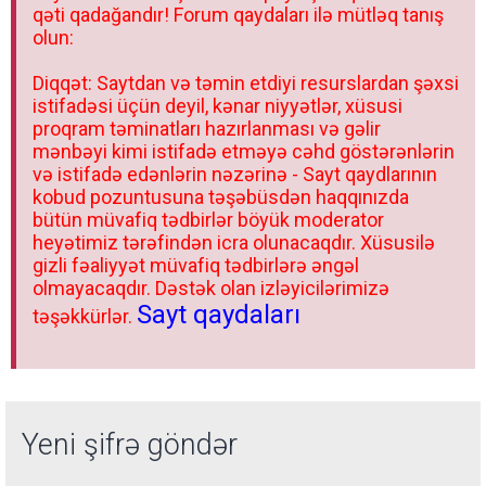
qəti qadağandır! Forum qaydaları ilə mütləq tanış
olun:
Diqqət: Saytdan və təmin etdiyi resurslardan şəxsi
istifadəsi üçün deyil, kənar niyyətlər, xüsusi
proqram təminatları hazırlanması və gəlir
mənbəyi kimi istifadə etməyə cəhd göstərənlərin
və istifadə edənlərin nəzərinə - Sayt qaydlarının
kobud pozuntusuna təşəbüsdən haqqınızda
bütün müvafiq tədbirlər böyük moderator
heyətimiz tərəfindən icra olunacaqdır. Xüsusilə
gizli fəaliyyət müvafiq tədbirlərə əngəl
olmayacaqdır. Dəstək olan izləyicilərimizə
Sayt qaydaları
təşəkkürlər.
Yeni şifrə göndər